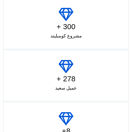
300 +
مشروع كومبليتد
278 +
عميل سعيد
8+