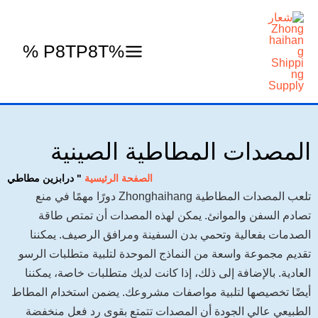
خطي
لى
لمحتوى
%P8TP8T %
المصدات المطاطية الصينية
الصفحة الرئيسية
"
درابزين مطاطي
تلعب المصدات المطاطية Zhonghaihang دورًا مهمًا في منع
تصادم السفن والموانئ. يمكن لهذه المصدات أن تمتص طاقة
الصدمات بفعالية وتحمي بدن السفينة ومرافق الرصيف. يمكننا
تقديم مجموعة واسعة من النماذج الموحدة لتلبية متطلبات الرسو
العادية. بالإضافة إلى ذلك، إذا كانت لديك متطلبات خاصة، يمكننا
أيضًا تخصيصها لتلبية مواصفات مشروعك. يضمن استخدام المطاط
الطبيعي عالي الجودة أن المصدات تتمتع بقوى رد فعل منخفضة