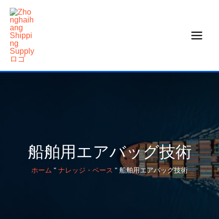
コ
ン
テ
ン
ツ
へ
ス
キ
ッ
プ
船舶用エアバッグ技術
ホーム
"
ナレッジ・ベース
"
船舶用エアバッグ技術