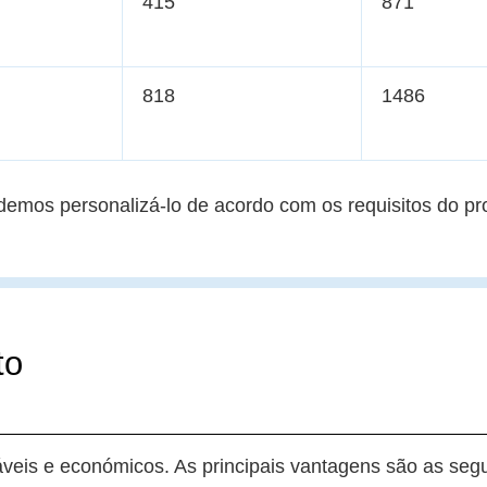
415
871
818
1486
emos personalizá-lo de acordo com os requisitos do pro
to
eis e económicos. As principais vantagens são as segu