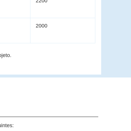
2200
2000
jeto.
intes: