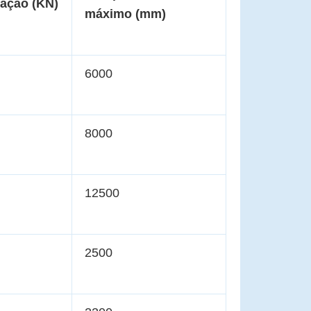
eação (KN)
máximo (mm)
6000
8000
12500
2500