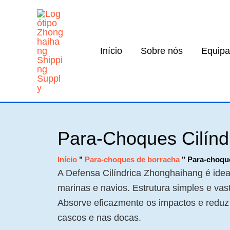
Saltar
para
o
Início
Sobre nós
Equipa
conteúdo
Para-Choques Cilínd
Início
"
Para-choques de borracha
"
Para-choque
A Defensa Cilíndrica Zhonghaihang é idea
marinas e navios. Estrutura simples e va
Absorve eficazmente os impactos e reduz
cascos e nas docas.