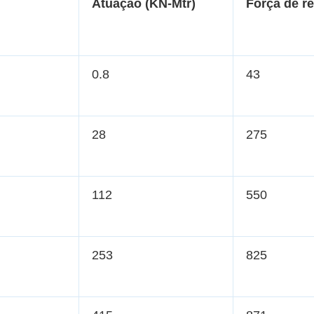
Atuação (KN-Mtr)
Força de r
0.8
43
28
275
112
550
253
825