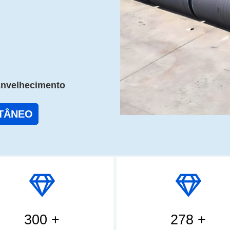
Envelhecimento
TÂNEO
300 +
278 +