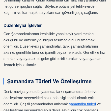
belirlenmiş kanallar içinde rotalarında kalmalarına yardımcı olan
net görsel ipuçları sağlar. Böylece potansiyel tehlikelerden
kaçınılır ve karmaşık su yollarından güvenli geçiş sağlanır.
Düzenleyici İşlevler
Can Şamandıralarının kesinlikle yanal seyir yardımcıları
olduğunu ve düzenleyici bilgiler taşımadığını unutmamak
önemlidir. Düzenleyici şamandıralar, tank şamandıralarının
aksine, genellikle turuncu işaretli beyaz renktedir. Genellikle hız
sınırları veya yasak bölgeler gibi belirli kuralları veya uyarıları
iletmek için kullanılır.
Şamandıra Türleri Ve Özelleştirme
Deniz navigasyonu dünyasında, farklı şamandıra türleri ve
özelleştirme seçenekleri hakkında bilgi sahibi olmak çok
önemlidir. Çeşitli şamandıraları anlamak
şamandira türleri̇
ve
özelleştirme seçenekleri etkili deniz seyri için çok önemlidir.