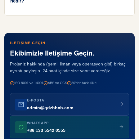
nedir?
İLETIŞIME GEÇIN
Ekibimizle Iletişime Geçin.
Projeniz hakkında (gemi, liman veya operasyon gibi) birkaç
ayrıntı paylaşın. 24 saat içinde size yanıt vereceğiz.
ISO 9001 ve 14001
ABS ve CCS
80'den fazla ülke
E-POSTA
admin@qdzhhcb.com
WHATSAPP
+86 133 5542 0555