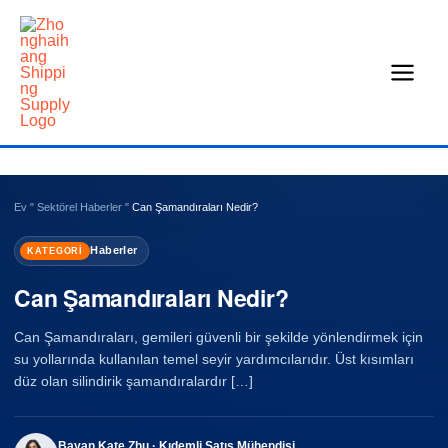
İçeriğe
geç
Ev
"
Sektörel Haberler
"
Can Şamandıraları Nedir?
Haberler
KATEGORI
Can Şamandıraları Nedir?
Can Şamandıraları, gemileri güvenli bir şekilde yönlendirmek için
su yollarında kullanılan temel seyir yardımcılarıdır. Üst kısımları
düz olan silindirik şamandıralardır […]
Bayan Kate Zhu · Kıdemli Satış Mühendisi