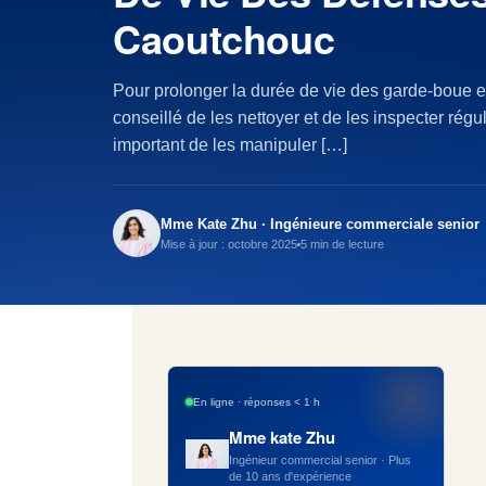
Caoutchouc
Pour prolonger la durée de vie des garde-boue en
conseillé de les nettoyer et de les inspecter régul
important de les manipuler […]
Mme Kate Zhu · Ingénieure commerciale senior
Mise à jour : octobre 2025
5 min de lecture
En ligne · réponses < 1 h
Mme kate Zhu
Ingénieur commercial senior · Plus
de 10 ans d'expérience