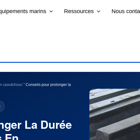
quipements marins
Ressources
Nous conta
en caoutchouc
"
Conseils pour prolonger la
c
nger La Durée
s En