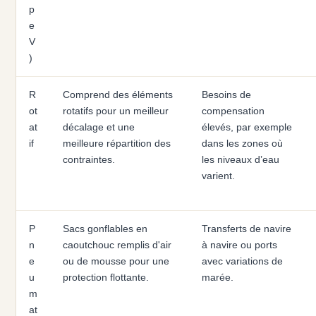
p
e
V
)
R
Comprend des éléments
Besoins de
ot
rotatifs pour un meilleur
compensation
at
décalage et une
élevés, par exemple
if
meilleure répartition des
dans les zones où
contraintes.
les niveaux d’eau
varient.
P
Sacs gonflables en
Transferts de navire
n
caoutchouc remplis d'air
à navire ou ports
e
ou de mousse pour une
avec variations de
u
protection flottante.
marée.
m
at