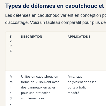
Types de défenses en caoutchouc et 
Les défenses en caoutchouc varient en conception pou
d'accostage. Voici un tableau comparatif pour plus de 
T
DESCRIPTION
APPLICATIONS
Y
P
E
A
Unités en caoutchouc en
Amarrage
rc
forme de V, souvent avec
polyvalent dans les
h
des panneaux en acier
ports à trafic
e
pour une protection
modéré.
(t
supplémentaire.
y