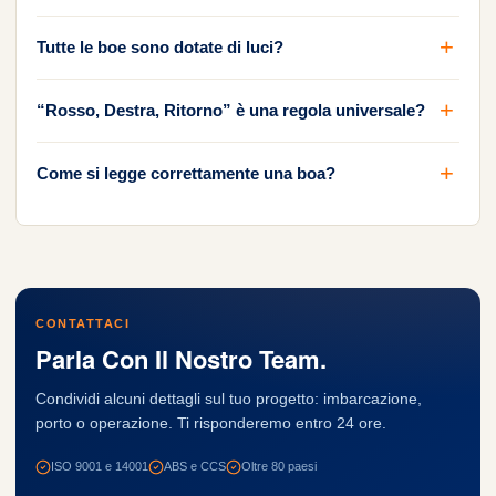
Tutte le boe sono dotate di luci?
“Rosso, Destra, Ritorno” è una regola universale?
Come si legge correttamente una boa?
CONTATTACI
Parla Con Il Nostro Team.
Condividi alcuni dettagli sul tuo progetto: imbarcazione,
porto o operazione. Ti risponderemo entro 24 ore.
ISO 9001 e 14001
ABS e CCS
Oltre 80 paesi