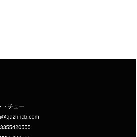
先
ト・チュー
n@qdzhhcb.com
13355420555