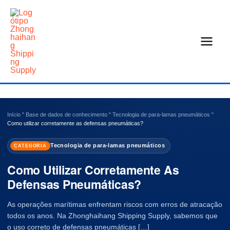
Saltar
para
o
conteúdo
Início
"
Base de dados de conhecimento
"
Tecnologia de para-lamas pneumáticos
"
Como utilizar corretamente as defensas pneumáticas?
Tecnologia de para-lamas pneumáticos
CATEGORIA
Como Utilizar Corretamente As
Defensas Pneumáticas?
As operações marítimas enfrentam riscos com erros de atracação
todos os anos. Na Zhonghaihang Shipping Supply, sabemos que
o uso correto de defensas pneumáticas […]