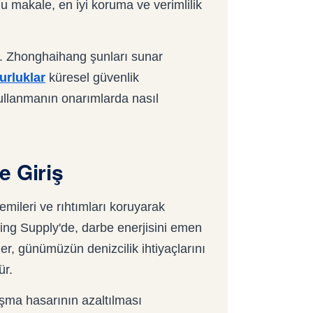
Bu makale, en iyi koruma ve verimlilik
r. Zhonghaihang şunları sunar
urluklar
küresel güvenlik
kullanmanın onarımlarda nasıl
e Giriş
mileri ve rıhtımları koruyarak
pping Supply'de, darbe enerjisini emen
er, günümüzün denizcilik ihtiyaçlarını
ür.
ışma hasarının azaltılması