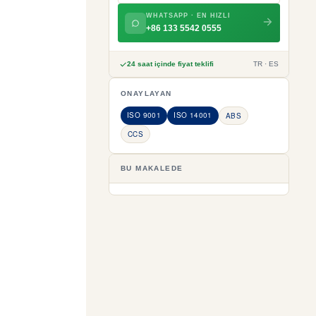
WHATSAPP · EN HIZLI
+86 133 5542 0555
24 saat içinde fiyat teklifi
TR · ES
ONAYLAYAN
ISO 9001
ISO 14001
ABS
CCS
BU MAKALEDE