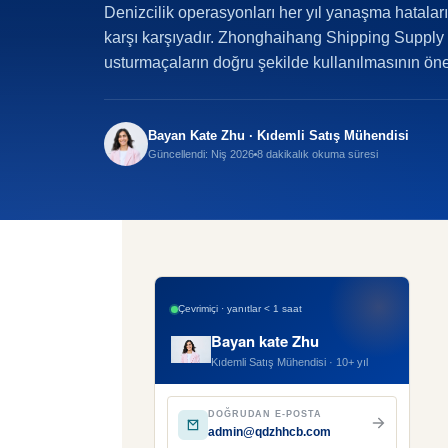
Denizcilik operasyonları her yıl yanaşma hatalar
karşı karşıyadır. Zhonghaihang Shipping Supply 
usturmaçaların doğru şekilde kullanılmasının öne
Bayan Kate Zhu · Kıdemli Satış Mühendisi
Güncellendi: Niş 2026
8 dakikalık okuma süresi
Çevrimiçi · yanıtlar < 1 saat
Bayan kate Zhu
Kıdemli Satış Mühendisi · 10+ yıl
DOĞRUDAN E-POSTA
admin@qdzhhcb.com