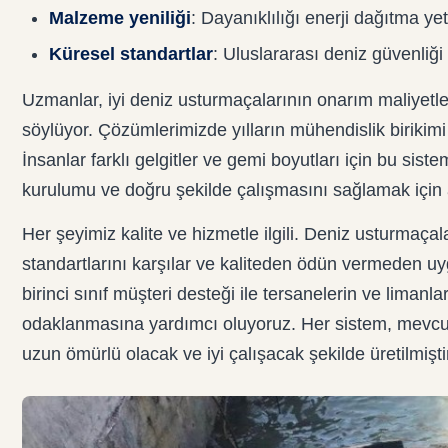
Malzeme yeniliği
: Dayanıklılığı enerji dağıtma yete
Küresel standartlar
: Uluslararası deniz güvenliği 
Uzmanlar, iyi deniz usturmaçalarının onarım maliyetleri
söylüyor. Çözümlerimizde yılların mühendislik birikimi
İnsanlar farklı gelgitler ve gemi boyutları için bu sist
kurulumu ve doğru şekilde çalışmasını sağlamak için a
Her şeyimiz kalite ve hizmetle ilgili. Deniz usturmaça
standartlarını karşılar ve kaliteden ödün vermeden uyg
birinci sınıf müşteri desteği ile tersanelerin ve limanla
odaklanmasına yardımcı oluyoruz. Her sistem, mevcu
uzun ömürlü olacak ve iyi çalışacak şekilde üretilmişti