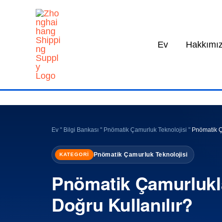
İçeriğe
geç
Ev
Hakkımı
Ev
"
Bilgi Bankası
"
Pnömatik Çamurluk Teknolojisi
"
Pnömatik Ç
Pnömatik Çamurluk Teknolojisi
KATEGORI
Pnömatik Çamurlukla
Doğru Kullanılır?