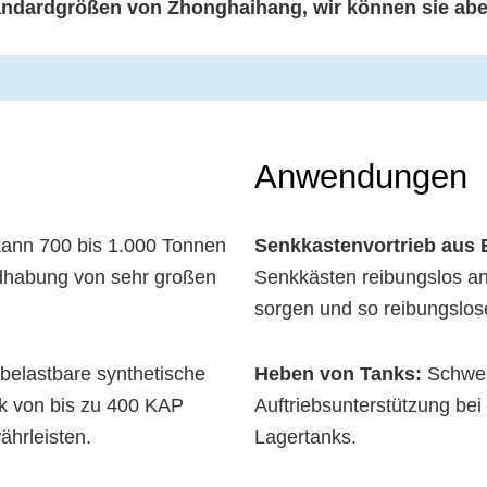
andardgrößen von Zhonghaihang, wir können sie aber
Anwendungen
kann 700 bis 1.000 Tonnen
Senkkastenvortrieb aus 
dhabung von sehr großen
Senkkästen reibungslos anz
sorgen und so reibungslos
belastbare synthetische
Heben von Tanks:
Schwerl
ck von bis zu 400 KAP
Auftriebsunterstützung bei
ährleisten.
Lagertanks.