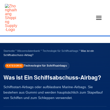
Zum
Inhalt
springen
Startseite
"
Wissensdatenbank
"
Technologie für Schiffsairbags
"
Was ist ein
Schiffsabschuss-Airbag?
Technologie für Schiffsairbags
KATEGORIE
Was Ist Ein Schiffsabschuss-Airbag?
Schiffsstart-Airbags oder aufblasbare Marine-Airbags. Sie
bestehen aus Gummi und werden hauptsächlich zum Stapellauf
von Schiffen und zum Schleppen verwendet.