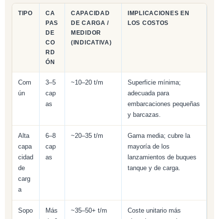
TIPO
CA
CAPACIDAD
IMPLICACIONES EN
PAS
DE CARGA /
LOS COSTOS
DE
MEDIDOR
CO
(INDICATIVA)
RD
ÓN
Com
3–5
~10–20 t/m
Superficie mínima;
ún
cap
adecuada para
as
embarcaciones pequeñas
y barcazas.
Alta
6–8
~20–35 t/m
Gama media; cubre la
capa
cap
mayoría de los
cidad
as
lanzamientos de buques
de
tanque y de carga.
carg
a
Sopo
Más
~35–50+ t/m
Coste unitario más