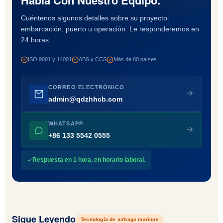
Habla Con Nuestro Equipo.
Cuéntenos algunos detalles sobre su proyecto:
embarcación, puerto u operación. Le responderemos en
24 horas.
ISO 9001 y 14001
ABS y CCS
Más de 80 países
CORREO ELECTRÓNICO
admin@qdzhhcb.com
WHATSAPP
+86 133 5542 0555
Respuesta en 1 hora, en horario laboral.
Sigue Leyendo
Tecnología de airbags marinos