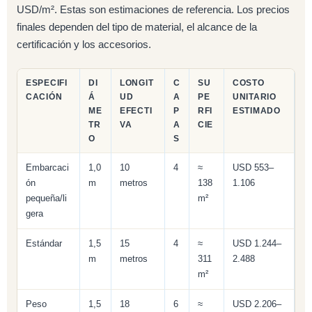
USD/m². Estas son estimaciones de referencia. Los precios
finales dependen del tipo de material, el alcance de la
certificación y los accesorios.
ESPECIFI
DI
LONGIT
C
SU
COSTO
CACIÓN
Á
UD
A
PE
UNITARIO
ME
EFECTI
P
RFI
ESTIMADO
TR
VA
A
CIE
O
S
Embarcaci
1,0
10
4
≈
USD 553–
ón
m
metros
138
1.106
pequeña/li
m²
gera
Estándar
1,5
15
4
≈
USD 1.244–
m
metros
311
2.488
m²
Peso
1,5
18
6
≈
USD 2.206–