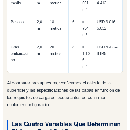
medio
m
metros
551
4.412
m²
Pesado
2,0
18
6
≈
USD 3.016–
m
metros
754
6.032
m²
Gran
2,0
20
8
≈
USD 4.422–
embarcaci
m
metros
1.10
8.845
ón
6
m²
Al comparar presupuestos, verificamos el cálculo de la
superficie y las especificaciones de las capas en función de
los requisitos de carga del buque antes de confirmar
cualquier configuración.
Las Cuatro Variables Que Determinan