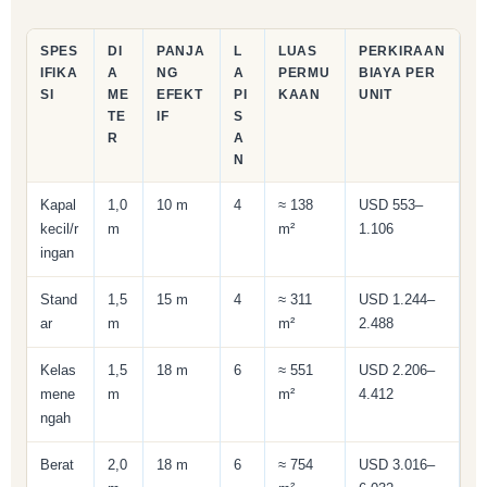
SPES
DI
PANJA
L
LUAS
PERKIRAAN
IFIKA
A
NG
A
PERMU
BIAYA PER
SI
ME
EFEKT
PI
KAAN
UNIT
TE
IF
S
R
A
N
Kapal
1,0
10 m
4
≈ 138
USD 553–
kecil/r
m
m²
1.106
ingan
Stand
1,5
15 m
4
≈ 311
USD 1.244–
ar
m
m²
2.488
Kelas
1,5
18 m
6
≈ 551
USD 2.206–
mene
m
m²
4.412
ngah
Berat
2,0
18 m
6
≈ 754
USD 3.016–