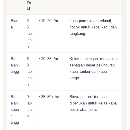
TA
LI
Bias
3–
~10–20 t/m
Luas permukaan terkecil;
a
5
cocok untuk kapal kecil dan
lap
tongkang.
isa
n
Bant
6–
~20–35 t/m
Kelas menengah; mencakup
alan
8
sebagian besar peluncuran
tingg
lap
kapal tanker dan kapal
i
isa
kargo.
n
Bant
9+
~35–50+ t/m
Biaya per unit tertinggi;
alan
lap
diperlukan untuk kelas kapal
supe
isa
besar atau berat.
r
n
tingg
i