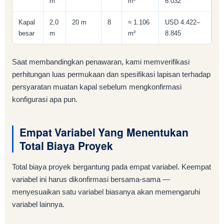
m
m²
6.032
Kapal
2,0
20 m
8
≈ 1.106
USD 4.422–
besar
m
m²
8.845
Saat membandingkan penawaran, kami memverifikasi
perhitungan luas permukaan dan spesifikasi lapisan terhadap
persyaratan muatan kapal sebelum mengkonfirmasi
konfigurasi apa pun.
Empat Variabel Yang Menentukan
Total Biaya Proyek
Total biaya proyek bergantung pada empat variabel. Keempat
variabel ini harus dikonfirmasi bersama-sama —
menyesuaikan satu variabel biasanya akan memengaruhi
variabel lainnya.