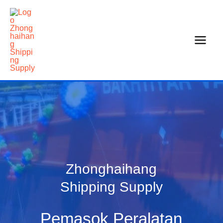
Loncat
ke
konten
Zhonghaihang
Shipping Supply
Pemasok Peralatan