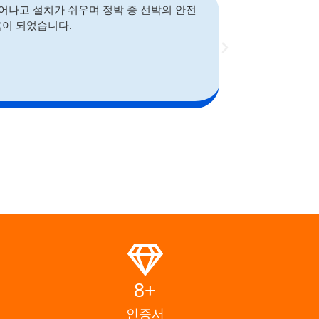
뛰어나고 설치가 쉬우며 정박 중 선박의 안전
Zhonghaiha
움이 되었습니다.
도 안정적인 성능
마크 보
구매 관
8+
인증서