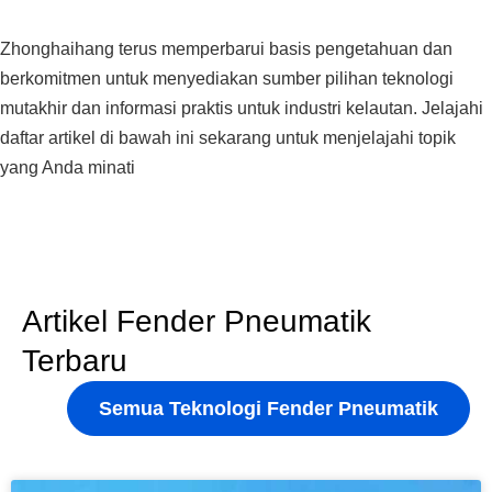
Zhonghaihang terus memperbarui basis pengetahuan dan
berkomitmen untuk menyediakan sumber pilihan teknologi
mutakhir dan informasi praktis untuk industri kelautan. Jelajahi
daftar artikel di bawah ini sekarang untuk menjelajahi topik
yang Anda minati
Artikel Fender Pneumatik
Terbaru
Semua Teknologi Fender Pneumatik