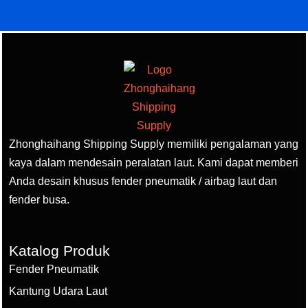
Zhonghaihang Shipping Supply memiliki pengalaman yang
kaya dalam mendesain peralatan laut. Kami dapat memberi
Anda desain khusus fender pneumatik / airbag laut dan
fender busa.
Katalog Produk
Fender Pneumatik
Kantung Udara Laut