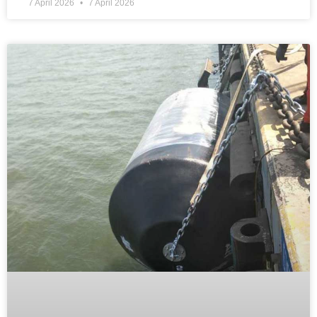
7 April 2026
7 April 2026