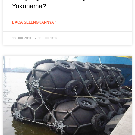
Yokohama?
BACA SELENGKAPNYA "
23 Juli 2026
23 Juli 2026