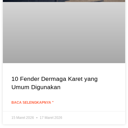
10 Fender Dermaga Karet yang
Umum Digunakan
BACA SELENGKAPNYA "
15 Maret 2026
17 Maret 2026