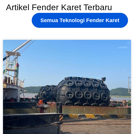
Artikel Fender Karet Terbaru
Semua Teknologi Fender Karet