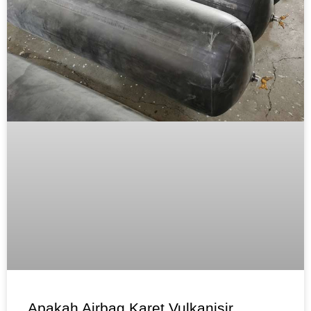
Apakah Airbag Karet Vulkanisir