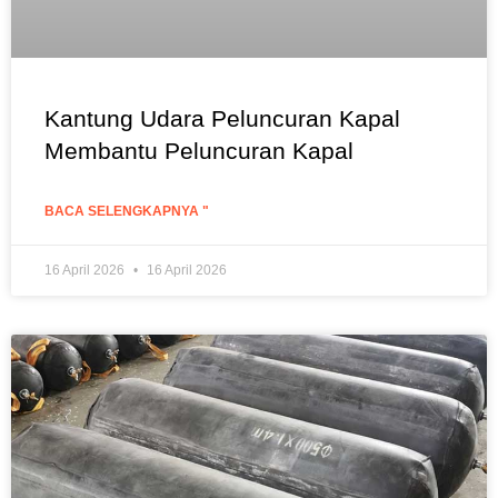
Kantung Udara Peluncuran Kapal
Membantu Peluncuran Kapal
BACA SELENGKAPNYA "
16 April 2026
16 April 2026