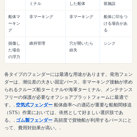
ミナル
した船体
留施設
船体マ
非マーキング
非マーキング
船体に印をつ
ーキン
ける場合があ
グ
る
損傷し
維持管理
穴が開いたら
シンク
た場合
紛失
の浮力
各タイプのフェンダーには最適な用途があります。発泡フェン
ダーは、潮位差の大きい固定バース、非マーキング接触が求め
られるクルーズ船ターミナルや海軍ターミナル、メンテナンス
フリーの保護が必要なオフショアプラットフォームに最適で
す。.
空気式フェンダー
船体曲率への適応が重要な船舶間移送
（STS）作業においては、依然として好ましい選択肢であ
る。.
ゴム製フェンダー
高頻度で貨物船が利用するバースにと
って、費用対効果が高い。.