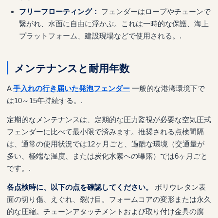
フリーフローティング：
フェンダーはロープやチェーンで
繋がれ、水面に自由に浮かぶ。これは一時的な保護、海上
プラットフォーム、建設現場などで使用される。.
メンテナンスと耐用年数
A
手入れの行き届いた発泡フェンダー
一般的な港湾環境下で
は10～15年持続する。.
定期的なメンテナンスは、定期的な圧力監視が必要な空気圧式
フェンダーに比べて最小限で済みます。推奨される点検間隔
は、通常の使用状況では12ヶ月ごと、過酷な環境（交通量が
多い、極端な温度、または炭化水素への曝露）では6ヶ月ごと
です。.
各点検時に、以下の点を確認してください。
ポリウレタン表
面の切り傷、えぐれ、裂け目。フォームコアの変形または永久
的な圧縮。チェーンアタッチメントおよび取り付け金具の腐