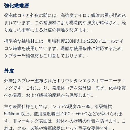
強化繊維層
発泡体コアと外皮の間には、高強度ナイロン繊維の層が埋め込
まれています。この補強材により構造的な強度が確保され、繰
り返しの衝撃による外皮の剥離を防ぎます。.
標準的な補強材には、引張強度230N以上の2520デニールナイ
ロン繊維を使用しています。過酷な使用条件に対応するため、
ケブラー™補強材もご用意しております。.
外皮
外層はスプレー塗布されたポリウレタンエラストマーコーティ
ングです。これにより、発泡体コアを紫外線、海水、化学物質
への曝露、および機械的摩耗から保護します。.
主な表面仕様としては、ショアA硬度75～95、引裂抵抗
52N/mm以上、使用温度範囲-40℃～+60℃などが挙げられま
す。非マーキング表面は、船体への塗料の付着を防ぎます。こ
れは、クルーズ船や海軍艦艇にとって重要な要件です。.