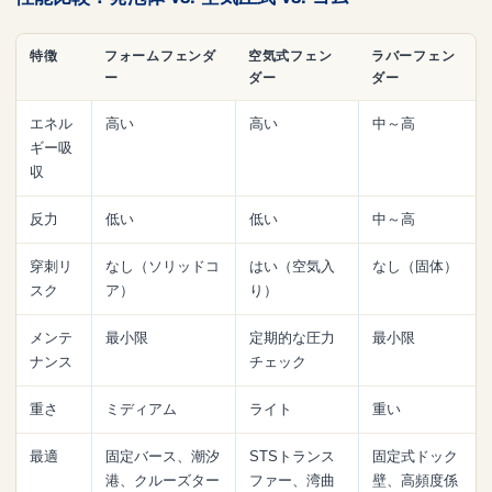
特徴
フォームフェンダ
空気式フェン
ラバーフェン
ー
ダー
ダー
エネル
高い
高い
中～高
ギー吸
収
反力
低い
低い
中～高
穿刺リ
なし（ソリッドコ
はい（空気入
なし（固体）
スク
ア）
り）
メンテ
最小限
定期的な圧力
最小限
ナンス
チェック
重さ
ミディアム
ライト
重い
最適
固定バース、潮汐
STSトランス
固定式ドック
港、クルーズター
ファー、湾曲
壁、高頻度係