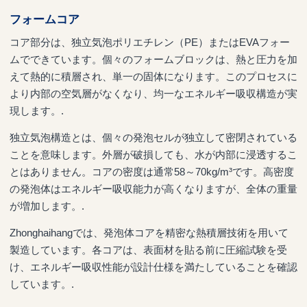
フォームコア
コア部分は、独立気泡ポリエチレン（PE）またはEVAフォー
ムでできています。個々のフォームブロックは、熱と圧力を加
えて熱的に積層され、単一の固体になります。このプロセスに
より内部の空気層がなくなり、均一なエネルギー吸収構造が実
現します。.
独立気泡構造とは、個々の発泡セルが独立して密閉されている
ことを意味します。外層が破損しても、水が内部に浸透するこ
とはありません。コアの密度は通常58～70kg/m³です。高密度
の発泡体はエネルギー吸収能力が高くなりますが、全体の重量
が増加します。.
Zhonghaihangでは、発泡体コアを精密な熱積層技術を用いて
製造しています。各コアは、表面材を貼る前に圧縮試験を受
け、エネルギー吸収性能が設計仕様を満たしていることを確認
しています。.