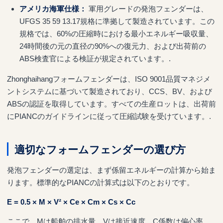
アメリカ海軍仕様：
軍用グレードの発泡フェンダーは、
UFGS 35 59 13.17規格に準拠して製造されています。この
規格では、60%の圧縮時における最小エネルギー吸収量、
24時間後の元の直径の90%への復元力、および出荷前の
ABS検査官による検証が規定されています。.
Zhonghaihangフォームフェンダーは、ISO 9001品質マネジメ
ントシステムに基づいて製造されており、CCS、BV、および
ABSの認証を取得しています。すべての生産ロットは、出荷前
にPIANCのガイドラインに従って圧縮試験を受けています。.
適切なフォームフェンダーの選び方
発泡フェンダーの選定は、まず係留エネルギーの計算から始ま
ります。標準的なPIANCの計算式は以下のとおりです。
E = 0.5 × M × V² × Ce × Cm × Cs × Cc
ここで、Mは船舶の排水量、Vは接近速度、C係数は偏心率、