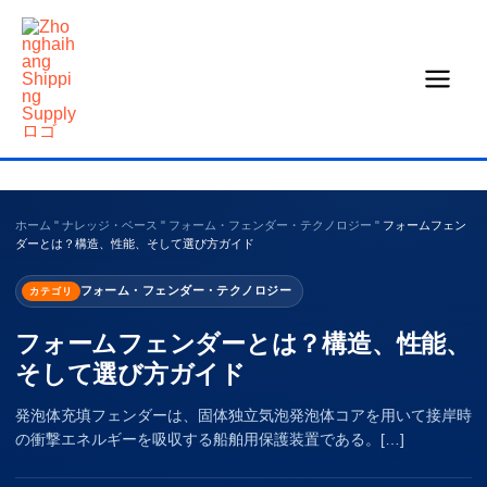
コ
ン
テ
ン
ツ
へ
ス
キ
ホーム
"
ナレッジ・ベース
"
フォーム・フェンダー・テクノロジー
"
フォームフェン
ダーとは？構造、性能、そして選び方ガイド
ッ
プ
フォーム・フェンダー・テクノロジー
カテゴリ
フォームフェンダーとは？構造、性能、
そして選び方ガイド
発泡体充填フェンダーは、固体独立気泡発泡体コアを用いて接岸時
の衝撃エネルギーを吸収する船舶用保護装置である。[…]