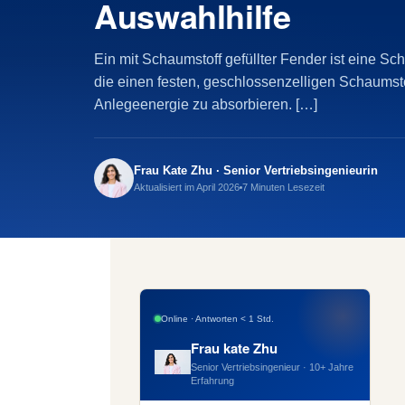
Auswahlhilfe
Ein mit Schaumstoff gefüllter Fender ist eine Sch
die einen festen, geschlossenzelligen Schaumsto
Anlegeenergie zu absorbieren. […]
Frau Kate Zhu · Senior Vertriebsingenieurin
Aktualisiert im April 2026
7 Minuten Lesezeit
Online · Antworten < 1 Std.
Frau kate Zhu
Senior Vertriebsingenieur · 10+ Jahre
Erfahrung