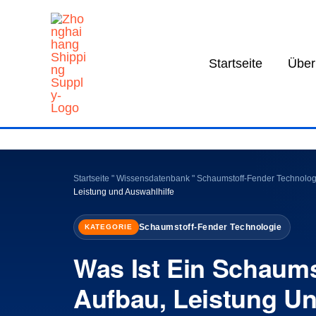
Zum
Inhalt
springen
Startseite
Über
Startseite
"
Wissensdatenbank
"
Schaumstoff-Fender Technolog
Leistung und Auswahlhilfe
Schaumstoff-Fender Technologie
KATEGORIE
Was Ist Ein Schaums
Aufbau, Leistung U