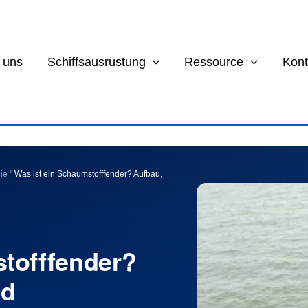
 uns
Schiffsausrüstung
Ressource
Kont
ie
"
Was ist ein Schaumstofffender? Aufbau,
tofffender?
nd