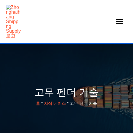
콘
텐
츠
로
건
너
뛰
기
고무 펜더 기술
홈
"
지식 베이스
"
고무 펜더 기술