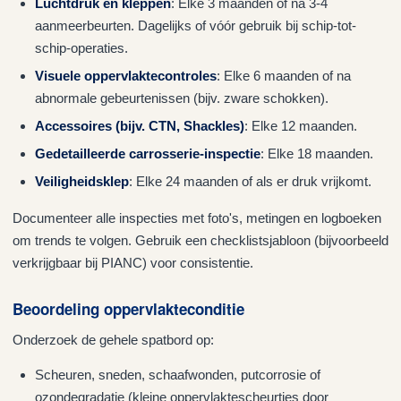
Luchtdruk en kleppen
: Elke 3 maanden of na 3-4
aanmeerbeurten. Dagelijks of vóór gebruik bij schip-tot-
schip-operaties.
Visuele oppervlaktecontroles
: Elke 6 maanden of na
abnormale gebeurtenissen (bijv. zware schokken).
Accessoires (bijv. CTN, Shackles)
: Elke 12 maanden.
Gedetailleerde carrosserie-inspectie
: Elke 18 maanden.
Veiligheidsklep
: Elke 24 maanden of als er druk vrijkomt.
Documenteer alle inspecties met foto's, metingen en logboeken
om trends te volgen. Gebruik een checklistsjabloon (bijvoorbeeld
verkrijgbaar bij PIANC) voor consistentie.
Beoordeling oppervlakteconditie
Onderzoek de gehele spatbord op:
Scheuren, sneden, schaafwonden, putcorrosie of
ozondegradatie (kleine oppervlaktescheurtjes door