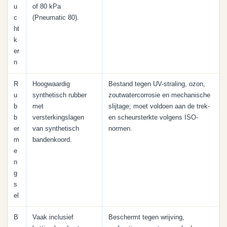
u
of 80 kPa
c
(Pneumatic 80).
ht
k
er
n
R
Hoogwaardig
Bestand tegen UV-straling, ozon,
u
synthetisch rubber
zoutwatercorrosie en mechanische
b
met
slijtage; moet voldoen aan de trek-
b
versterkingslagen
en scheursterkte volgens ISO-
er
van synthetisch
normen.
m
bandenkoord.
e
n
g
s
el
B
Vaak inclusief
Beschermt tegen wrijving,