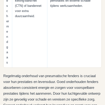
e
ketting-band-net
perforaties en externe schade
s
(CTN) of bandennet
tijdens werkzaamheden.
c
voor extra
h
duurzaamheid.
er
m
e
n
d
g
a
a
s
Regelmatig onderhoud van pneumatische fenders is cruciaal
voor hun prestaties en levensduur. Goed onderhouden fenders
absorberen consistent energie en zorgen voor voorspelbare
prestaties tijdens het aanmeren. Door hun luchtgevulde ontwerp
zijn ze gevoelig voor schade en vereisen ze specifieke zorg.