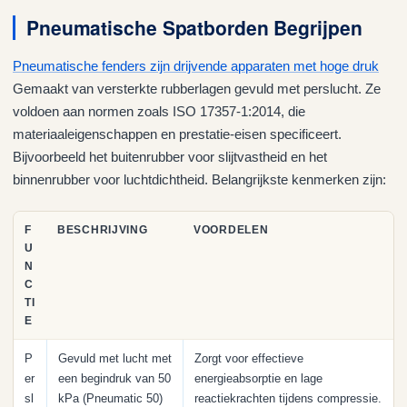
Pneumatische Spatborden Begrijpen
Pneumatische fenders zijn drijvende apparaten met hoge druk
Gemaakt van versterkte rubberlagen gevuld met perslucht. Ze
voldoen aan normen zoals ISO 17357-1:2014, die
materiaaleigenschappen en prestatie-eisen specificeert.
Bijvoorbeeld het buitenrubber voor slijtvastheid en het
binnenrubber voor luchtdichtheid. Belangrijkste kenmerken zijn:
F
BESCHRIJVING
VOORDELEN
U
N
C
TI
E
P
Gevuld met lucht met
Zorgt voor effectieve
er
een begindruk van 50
energieabsorptie en lage
sl
kPa (Pneumatic 50)
reactiekrachten tijdens compressie.