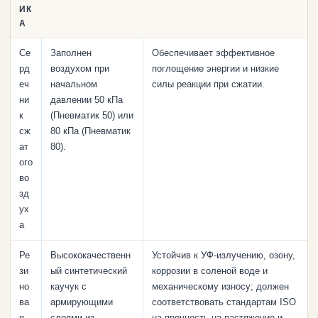
ИК
А
Се
Заполнен
Обеспечивает эффективное
рд
воздухом при
поглощение энергии и низкие
еч
начальном
силы реакции при сжатии.
ни
давлении 50 кПа
к
(Пневматик 50) или
сж
80 кПа (Пневматик
ат
80).
ого
во
зд
ух
а
Ре
Высококачественн
Устойчив к УФ-излучению, озону,
зи
ый синтетический
коррозии в соленой воде и
но
каучук с
механическому износу; должен
ва
армирующими
соответствовать стандартам ISO
я
слоями из
на прочность на растяжение и