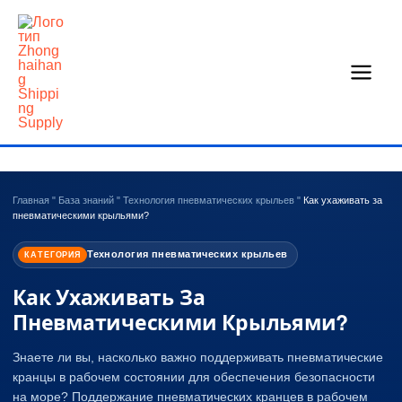
Перейти
к
содержанию
Главная
"
База знаний
"
Технология пневматических крыльев
"
Как ухаживать за
пневматическими крыльями?
Технология пневматических крыльев
КАТЕГОРИЯ
Как Ухаживать За
Пневматическими Крыльями?
Знаете ли вы, насколько важно поддерживать пневматические
кранцы в рабочем состоянии для обеспечения безопасности
на море? Поддержание пневматических кранцев в рабочем