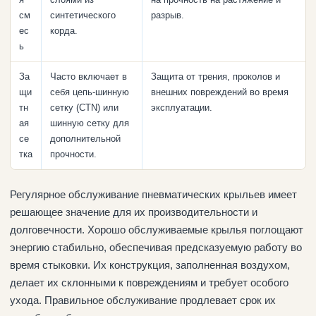
см
синтетического
разрыв.
ес
корда.
ь
За
Часто включает в
Защита от трения, проколов и
щи
себя цепь-шинную
внешних повреждений во время
тн
сетку (CTN) или
эксплуатации.
ая
шинную сетку для
се
дополнительной
тка
прочности.
Регулярное обслуживание пневматических крыльев имеет
решающее значение для их производительности и
долговечности. Хорошо обслуживаемые крылья поглощают
энергию стабильно, обеспечивая предсказуемую работу во
время стыковки. Их конструкция, заполненная воздухом,
делает их склонными к повреждениям и требует особого
ухода. Правильное обслуживание продлевает срок их