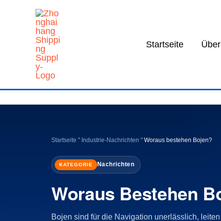
Zum
Inhalt
springen
Startseite
Über
Startseite
"
Industrie-Nachrichten
"
Woraus bestehen Bojen?
Nachrichten
KATEGORIE
Woraus Bestehen B
Bojen sind für die Navigation unerlässlich, leit