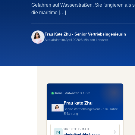
Gefahren auf Wasserstraßen. Sie fungieren als st
die maritime […]
Frau Kate Zhu · Senior Vertriebsingenieurin
Aktualisiert im April 2026
6 Minuten Lesezeit
Online · Antworten < 1 Std.
Frau kate Zhu
Senior Vertriebsingenieur · 10+ Jahre
Erfahrung
DIREKTE E-MAIL
admin@qdzhhcb.com