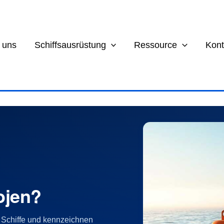
 uns
Schiffsausrüstung
Ressource
Kont
ojen?
en Schiffe und kennzeichnen