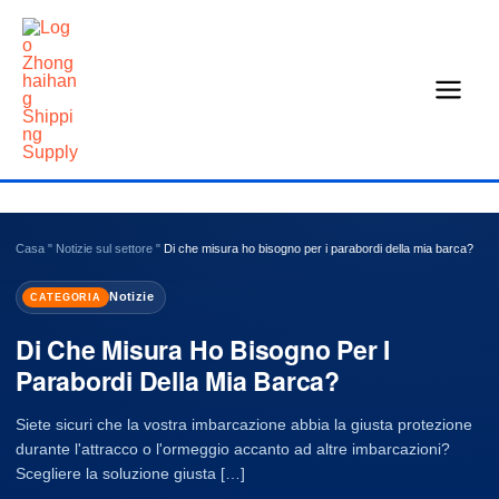
Vai
al
contenuto
Casa
"
Notizie sul settore
"
Di che misura ho bisogno per i parabordi della mia barca?
Notizie
CATEGORIA
Di Che Misura Ho Bisogno Per I
Parabordi Della Mia Barca?
Siete sicuri che la vostra imbarcazione abbia la giusta protezione
durante l'attracco o l'ormeggio accanto ad altre imbarcazioni?
Scegliere la soluzione giusta […]