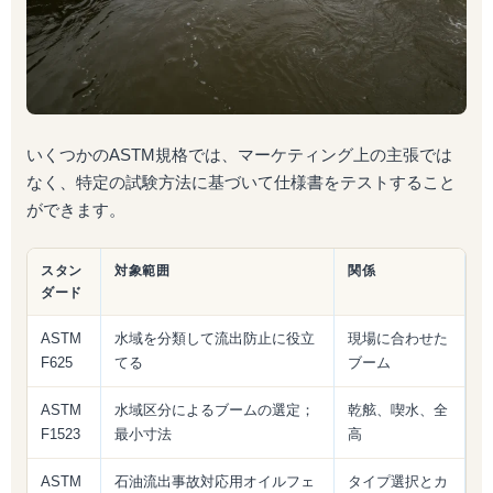
いくつかのASTM規格では、マーケティング上の主張では
なく、特定の試験方法に基づいて仕様書をテストすること
ができます。
スタン
対象範囲
関係
ダード
ASTM
水域を分類して流出防止に役立
現場に合わせた
F625
てる
ブーム
ASTM
水域区分によるブームの選定；
乾舷、喫水、全
F1523
最小寸法
高
ASTM
石油流出事故対応用オイルフェ
タイプ選択とカ