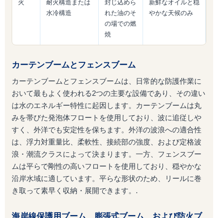
火
耐火構造または
封じ込めら
新鮮なオイルと穏
水冷構造
れた油のそ
やかな天候のみ
の場での燃
焼
カーテンブームとフェンスブーム
カーテンブームとフェンスブームは、日常的な防護作業に
おいて最もよく使われる2つの主要な設備であり、その違い
は水のエネルギー特性に起因します。カーテンブームは丸
みを帯びた発泡体フロートを使用しており、波に追従しや
すく、外洋でも安定性を保ちます。外洋の波浪への適合性
は、浮力対重量比、柔軟性、接続部の強度、および定格波
浪・潮流クラスによって決まります。一方、フェンスブー
ムは平らで剛性の高いフロートを使用しており、穏やかな
沿岸水域に適しています。平らな形状のため、リールに巻
き取って素早く収納・展開できます。.
海岸線保護用ブーム、膨張式ブーム、および防火ブ