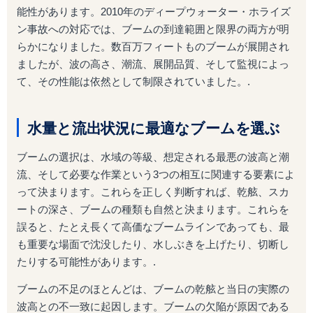
能性があります。2010年のディープウォーター・ホライズ
ン事故への対応では、ブームの到達範囲と限界の両方が明
らかになりました。数百万フィートものブームが展開され
ましたが、波の高さ、潮流、展開品質、そして監視によっ
て、その性能は依然として制限されていました。.
水量と流出状況に最適なブームを選ぶ
ブームの選択は、水域の等級、想定される最悪の波高と潮
流、そして必要な作業という3つの相互に関連する要素によ
って決まります。これらを正しく判断すれば、乾舷、スカ
ートの深さ、ブームの種類も自然と決まります。これらを
誤ると、たとえ長くて高価なブームラインであっても、最
も重要な場面で沈没したり、水しぶきを上げたり、切断し
たりする可能性があります。.
ブームの不足のほとんどは、ブームの乾舷と当日の実際の
波高との不一致に起因します。ブームの欠陥が原因である