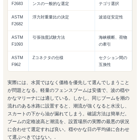
F2683
ンスの一般的な選定
テゴリ選択
ASTM
浮力対重量比の決定
波追従安定性
F2682
ASTM
引張強度試験方法
海峡横断、荷物
F1093
の牽引
ASTM
Zコネクタの仕様
セクション間の
F962
互換性
実際には、水質ではなく価格を優先して選んでしまうこと
が問題となる。軽量のフェンスブームは安価で、波の穏や
かなマリーナには適している。しかし、同じブームを潮の
流れのある水路に設置すると、潮流が強くなると水没し、
スカートの下から油が漏れてしまう。確認方法は簡単だ。
ブームの定格波高と潮流を、設置場所の実際の最悪の状況
に合わせて選定すれば良い。穏やかな日の平均値に合わせ
て選ぶべきではない。.