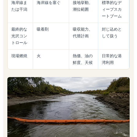
海岸線ま
海岸線を塞ぐ
接地挙動、
標準的なデ
たは干潟
潮位範囲
ィープスカ
ートブーム
最終的な
吸着剤
吸収能力、
封じ込めと
光沢コン
代替計画
して扱う
トロール
現場燃焼
火
熱価、油の
日常的な港
鮮度、天候
湾利用