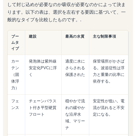
して封じ込めが必要なのか吸収が必要なのかによって決ま
ります。以下の表は、選択を左右する要因に基づいて、一
般的なタイプを比較したものです。.
ブー
建設
最高の水質
主な制限事項
ムタ
イプ
カー
発泡体は紫外線
適度に水に
保管場所がかさば
テン
安定化PVCに浮
さらされる
る。波追従性は浮
（固
く
保護された
力と重量の比率に
体浮
依存する。
力）
フェ
チェーンバラス
穏やかで流
安定性が低い。電
ンス
ト付き平型硬質
れの緩やか
流が流れると不安
フロート
な沿岸水
定になる。
域、マリー
ナ