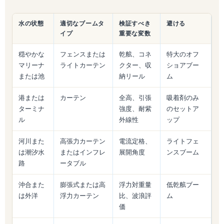
水の状態
適切なブームタ
検証すべき
避ける
イプ
重要な変数
穏やかな
フェンスまたは
乾舷、コネ
特大のオフ
マリーナ
ライトカーテン
クター、収
ショアブー
または池
納リール
ム
港または
カーテン
全高、引張
吸着剤のみ
ターミナ
強度、耐紫
のセットア
ル
外線性
ップ
河川また
高張力カーテン
電流定格、
ライトフェ
は潮汐水
またはインフレ
展開角度
ンスブーム
路
ータブル
沖合また
膨張式または高
浮力対重量
低乾舷ブー
は外洋
浮力カーテン
比、波浪評
ム
価