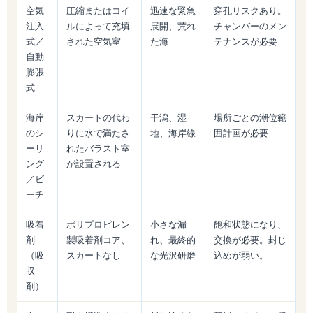
空気
圧縮またはコイ
迅速な緊急
穿孔リスクあり。
注入
ルによって充填
展開、荒れ
チャンバーのメン
式／
された空気室
た海
テナンスが必要
自動
膨張
式
海岸
スカートの代わ
干潟、湿
場所ごとの潮位範
のシ
りに水で満たさ
地、海岸線
囲計画が必要
ーリ
れたバラスト室
ング
が設置される
／ビ
ーチ
吸着
ポリプロピレン
小さな漏
飽和状態になり、
剤
製吸着剤コア、
れ、最終的
交換が必要。封じ
（吸
スカートなし
な光沢研磨
込めが弱い。
収
剤）