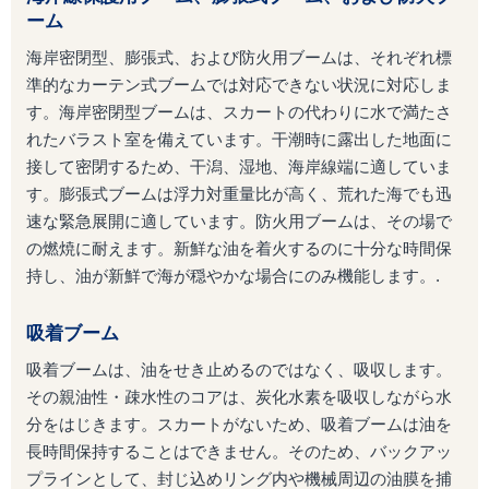
ーム
海岸密閉型、膨張式、および防火用ブームは、それぞれ標
準的なカーテン式ブームでは対応できない状況に対応しま
す。海岸密閉型ブームは、スカートの代わりに水で満たさ
れたバラスト室を備えています。干潮時に露出した地面に
接して密閉するため、干潟、湿地、海岸線端に適していま
す。膨張式ブームは浮力対重量比が高く、荒れた海でも迅
速な緊急展開に適しています。防火用ブームは、その場で
の燃焼に耐えます。新鮮な油を着火するのに十分な時間保
持し、油が新鮮で海が穏やかな場合にのみ機能します。.
吸着ブーム
吸着ブームは、油をせき止めるのではなく、吸収します。
その親油性・疎水性のコアは、炭化水素を吸収しながら水
分をはじきます。スカートがないため、吸着ブームは油を
長時間保持することはできません。そのため、バックアッ
プラインとして、封じ込めリング内や機械周辺の油膜を捕