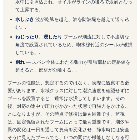
水中に引き込まれ、オイルがラインの後ろで液滴となっ
て上昇する。.
水しぶき
波が乾舷を越え、油を防波堤を越えて送り込
む。.
ねじったり、浸したり
ブームが潮流に対して不適切な
角度で設置されているため、喫水線付近のシールが破損
している。.
別れ
― スパン全体にわたる張力が引張部材の定格値を
超えると、部材が分離する。.
ブームの性能は、想定するのではなく、実際に観察する必
要があります。水域クラスに対して潮流速度を確認せずに
ブームを設置すると、通常は水没してしまいます。その
後、対応の途中で圧力がかかった状態で再張力をかけるこ
とになりますが、その時点で修復は最も困難です。監視
は、固定係留されたブームにとって最も重要です。潮汐や
風の変化は一日を通して負荷を変化させ、静水時には安全
そうに見えたブームでも、いつの間にか機能しなくなる可