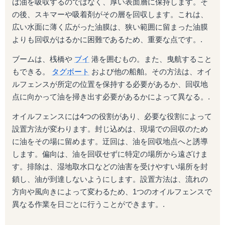
は油を吸収するのではなく、厚い表面層に保持します。そ
の後、スキマーや吸着剤がその層を回収します。これは、
広い水面に薄く広がった油膜は、狭い範囲に留まった油膜
よりも回収がはるかに困難であるため、重要な点です。.
ブームは、桟橋や
ブイ
港を囲むもの。また、曳航すること
もできる。
タグボート
および他の船舶。その方法は、オイ
ルフェンスが所定の位置を保持する必要があるか、回収地
点に向かって油を掃き出す必要があるかによって異なる。.
オイルフェンスには4つの役割があり、必要な役割によって
設置方法が変わります。封じ込めは、現場での回収のため
に油をその場に留めます。迂回は、油を回収地点へと誘導
します。偏向は、油を回収せずに特定の場所から遠ざけま
す。排除は、湿地取水口などの油害を受けやすい場所を封
鎖し、油が到達しないようにします。設置方法は、流れの
方向や風向きによって変わるため、1つのオイルフェンスで
異なる作業を日ごとに行うことができます。.