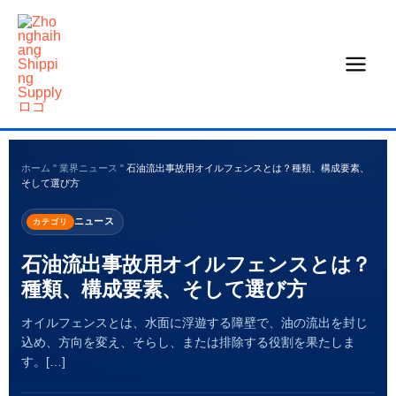
コ
ン
テ
ン
ツ
へ
ス
ホーム
"
業界ニュース
"
石油流出事故用オイルフェンスとは？種類、構成要素、
キ
そして選び方
ッ
ニュース
カテゴリ
プ
石油流出事故用オイルフェンスとは？
種類、構成要素、そして選び方
オイルフェンスとは、水面に浮遊する障壁で、油の流出を封じ
込め、方向を変え、そらし、または排除する役割を果たしま
す。[…]