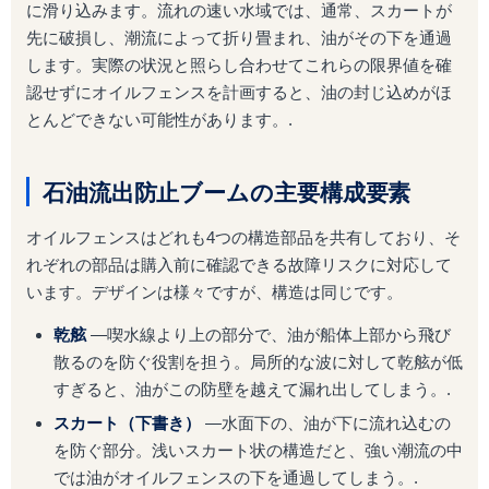
に滑り込みます。流れの速い水域では、通常、スカートが
先に破損し、潮流によって折り畳まれ、油がその下を通過
します。実際の状況と照らし合わせてこれらの限界値を確
認せずにオイルフェンスを計画すると、油の封じ込めがほ
とんどできない可能性があります。.
石油流出防止ブームの主要構成要素
オイルフェンスはどれも4つの構造部品を共有しており、そ
れぞれの部品は購入前に確認できる故障リスクに対応して
います。デザインは様々ですが、構造は同じです。
乾舷
―喫水線より上の部分で、油が船体上部から飛び
散るのを防ぐ役割を担う。局所的な波に対して乾舷が低
すぎると、油がこの防壁を越えて漏れ出してしまう。.
スカート（下書き）
―水面下の、油が下に流れ込むの
を防ぐ部分。浅いスカート状の構造だと、強い潮流の中
では油がオイルフェンスの下を通過してしまう。.