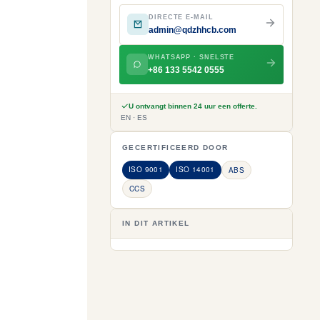
DIRECTE E-MAIL
admin@qdzhhcb.com
WHATSAPP · SNELSTE
+86 133 5542 0555
U ontvangt binnen 24 uur een offerte.
EN · ES
GECERTIFICEERD DOOR
ISO 9001
ISO 14001
ABS
CCS
IN DIT ARTIKEL