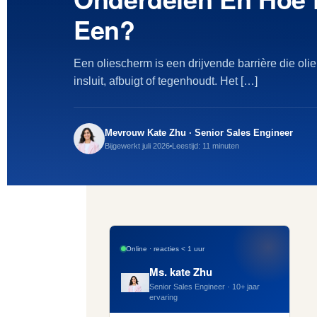
Een?
Een oliescherm is een drijvende barrière die oli
insluit, afbuigt of tegenhoudt. Het […]
Mevrouw Kate Zhu · Senior Sales Engineer
Bijgewerkt juli 2026
Leestijd: 11 minuten
Online · reacties < 1 uur
Ms. kate Zhu
Senior Sales Engineer · 10+ jaar
ervaring