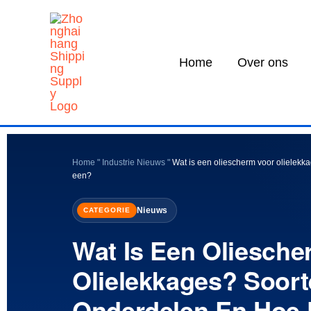
Overslaan
naar
inhoud
Home
Over ons
Home
"
Industrie Nieuws
"
Wat is een oliescherm voor olielekk
een?
Nieuws
CATEGORIE
Wat Is Een Oliesche
Olielekkages? Soort
Onderdelen En Hoe 