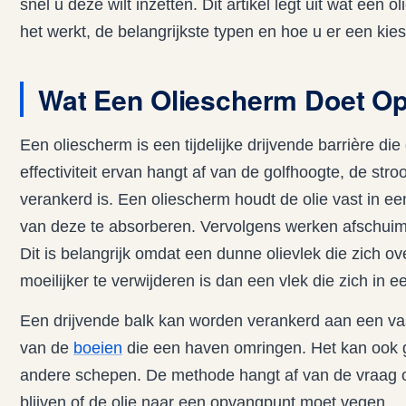
snel u deze wilt inzetten. Dit artikel legt uit wat een
het werkt, de belangrijkste typen en hoe u er een kies
Wat Een Oliescherm Doet Op
Een oliescherm is een tijdelijke drijvende barrière di
effectiviteit ervan hangt af van de golfhoogte, de s
verankerd is. Een oliescherm houdt de olie vast in ee
van deze te absorberen. Vervolgens werken afschuime
Dit is belangrijk omdat een dunne olievlek die zich ov
moeilijker te verwijderen is dan een vlek die zich in
Een drijvende balk kan worden verankerd aan een vast
van de
boeien
die een haven omringen. Het kan ook
andere schepen. De methode hangt af van de vraag of
blijven of de olie naar een opvangpunt moet vegen.