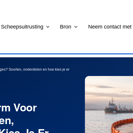
Scheepsuitrusting
Bron
Neem contact met
ages? Soorten, onderdelen en hoe kies je er
rm Voor
en,
Kies Je Er