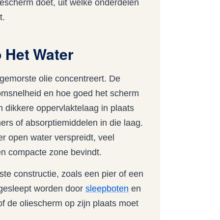
 oliescherm doet, uit welke onderdelen
t.
 Het Water
e gemorste olie concentreert. De
troomsnelheid en hoe goed het scherm
n dikkere oppervlaktelaag in plaats
rs of absorptiemiddelen in die laag.
er open water verspreidt, veel
 een compacte zone bevindt.
e constructie, zoals een pier of een
 gesleept worden door
sleepboten
en
 de oliescherm op zijn plaats moet