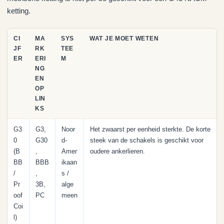
ketting.
CI
MA
SYS
WAT JE MOET WETEN
JF
RK
TEE
ER
ERI
M
NG
EN
OP
LIN
KS
G3
G3,
Noor
Het zwaarst per eenheid sterkte. De korte
0
G30
d-
steek van de schakels is geschikt voor
(B
,
Amer
oudere ankerlieren.
BB
BBB
ikaan
/
,
s /
Pr
3B,
alge
oof
PC
meen
Coi
l)