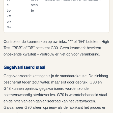
e
sterk
tre
te
kst
erk
te)
Controleer de keurmerken op uw links. "4" of "G4" betekent High
Test. "BBB" of "3B" betekent G30. Geen keurmerk betekent
onbekende kwaliteit – vertrouw er niet op voor verankering.
Gegalvaniseerd staal
Gegalvaniseerde kettingen zijn de standaardkeuze. De zinklaag
beschermt tegen zout water, maar slijt door gebruik. G30 en
G43 kunnen opnieuw gegalvaniseerd worden zonder
noemenswaardig sterkteverlies. G70 is warmtebehandeld staal
en de hitte van een galvaniseerbad kan het verzwakken.
Galvaniseer G70 alleen opnieuw als de fabrikant het proces en