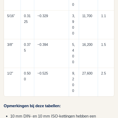
0
5/16″
0.31
~0.329
3,
11,700
1.1
25
9
0
0
3/8″
0.37
~0.394
5,
16,200
1.5
5
4
0
0
1/2″
0.50
~0.525
9,
27,600
2.5
0
2
0
0
Opmerkingen bij deze tabellen:
10 mm DIN- en 10 mm ISO-kettingen hebben een