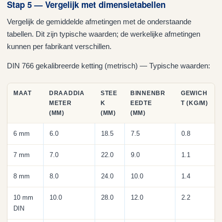
Stap 5 — Vergelijk met dimensietabellen
Vergelijk de gemiddelde afmetingen met de onderstaande
tabellen. Dit zijn typische waarden; de werkelijke afmetingen
kunnen per fabrikant verschillen.
DIN 766 gekalibreerde ketting (metrisch) — Typische waarden:
MAAT
DRAADDIA
STEE
BINNENBR
GEWICH
METER
K
EEDTE
T (KG/M)
(MM)
(MM)
(MM)
6 mm
6.0
18.5
7.5
0.8
7 mm
7.0
22.0
9.0
1.1
8 mm
8.0
24.0
10.0
1.4
10 mm
10.0
28.0
12.0
2.2
DIN