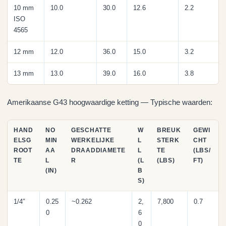
10 mm
10.0
30.0
12.6
2.2
ISO
4565
12 mm
12.0
36.0
15.0
3.2
13 mm
13.0
39.0
16.0
3.8
Amerikaanse G43 hoogwaardige ketting — Typische waarden:
HAND
NO
GESCHATTE
W
BREUK
GEWI
ELSG
MIN
WERKELIJKE
L
STERK
CHT
ROOT
AA
DRAADDIAMETE
L
TE
(LBS/
TE
L
R
(L
(LBS)
FT)
(IN)
B
S)
1/4″
0.25
~0.262
2,
7,800
0.7
0
6
0