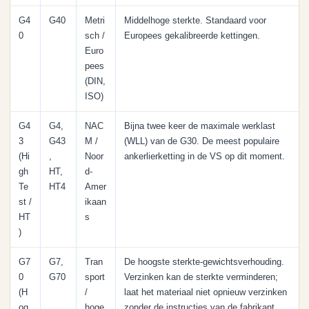
G4
G40
Metri
Middelhoge sterkte. Standaard voor
0
sch /
Europees gekalibreerde kettingen.
Euro
pees
(DIN,
ISO)
G4
G4,
NAC
Bijna twee keer de maximale werklast
3
G43
M /
(WLL) van de G30. De meest populaire
(Hi
,
Noor
ankerlierketting in de VS op dit moment.
gh
HT,
d-
Te
HT4
Amer
st /
ikaan
HT
s
)
G7
G7,
Tran
De hoogste sterkte-gewichtsverhouding.
0
G70
sport
Verzinken kan de sterkte verminderen;
(H
/
laat het materiaal niet opnieuw verzinken
og
hoge
zonder de instructies van de fabrikant.