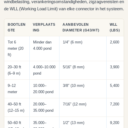
windbelasting, verankeringsomstandigheden, zigzagvereisten en
de WLL (Working Load Limit) van elke connector in het systeem.
BOOTLEN
VERPLAATS
AANBEVOLEN
WLL
GTE
ING
DIAMETER (G43/HT)
(LBS)
Tot 6
Minder dan
1/4″ (6 mm)
2,600
meter (20
4.000 pond
ft)
20–30 ft
4.000–10.000
5/16″ (8 mm)
3,900
(6–9 m)
pond
9–12
10.000–
3/8″ (10 mm)
5,400
meter
20.000 pond
40–50 ft
20.000–
7/16″ (12 mm)
7,200
(12–15 m)
35.000 pond
50–60 ft
35.000–
1/2″ (13 mm)
9,200