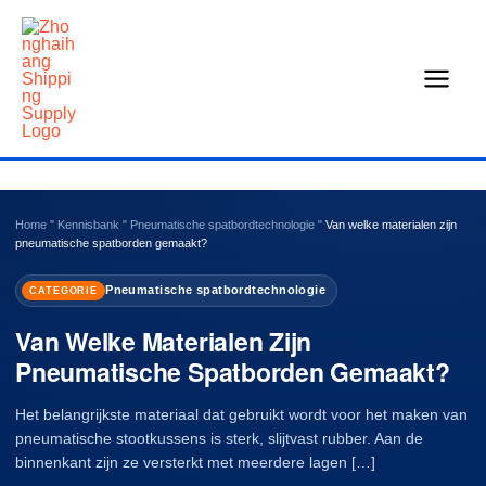
Overslaan
naar
inhoud
Home
"
Kennisbank
"
Pneumatische spatbordtechnologie
"
Van welke materialen zijn
pneumatische spatborden gemaakt?
Pneumatische spatbordtechnologie
CATEGORIE
Van Welke Materialen Zijn
Pneumatische Spatborden Gemaakt?
Het belangrijkste materiaal dat gebruikt wordt voor het maken van
pneumatische stootkussens is sterk, slijtvast rubber. Aan de
binnenkant zijn ze versterkt met meerdere lagen […]