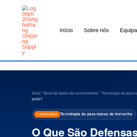
Saltar
para
o
Início
Sobre nós
Equipa
conteúdo
Início
"
Base de dados de conhecimento
"
Tecnologia de para-
porto?
Tecnologia de para-lamas de borracha
CATEGORIA
O Que São Defensas