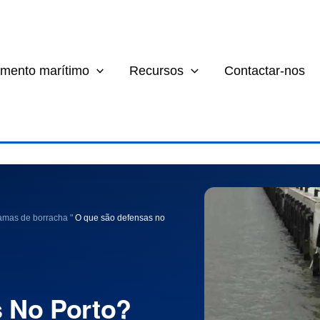
mento marítimo
Recursos
Contactar-nos
lamas de borracha
"
O que são defensas no
 No Porto?