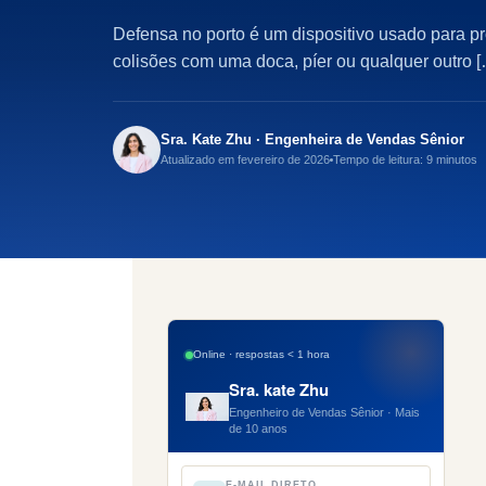
Defensa no porto é um dispositivo usado para 
colisões com uma doca, píer ou qualquer outro 
Sra. Kate Zhu · Engenheira de Vendas Sênior
Atualizado em fevereiro de 2026
Tempo de leitura: 9 minutos
Online · respostas < 1 hora
Sra. kate Zhu
Engenheiro de Vendas Sênior · Mais
de 10 anos
E-MAIL DIRETO