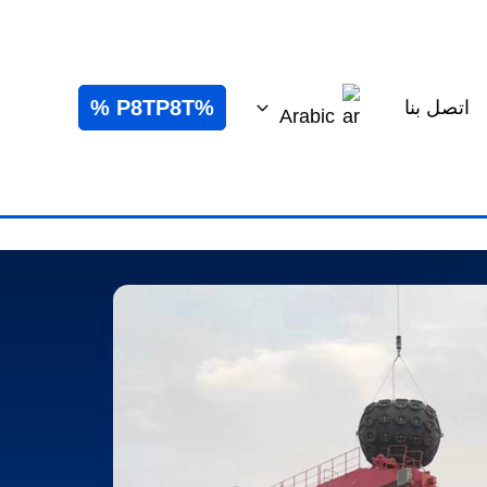
%P8TP8T %
اتصل بنا
Arabic