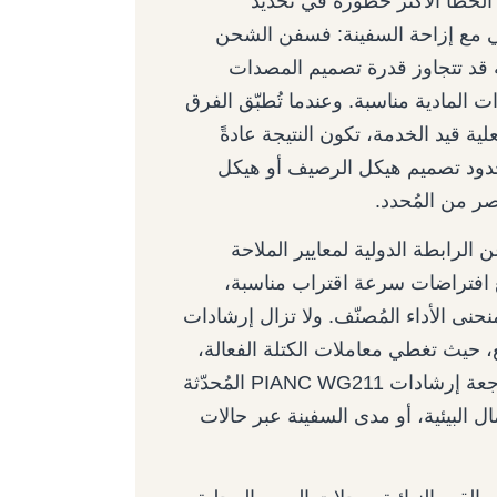
الخطأَ الأكثر خطورةً في تحديد
ي مع إزاحة السفينة: فسفن الشحن
قة قد تتجاوز قدرة تصميم المصدات
المادية مناسبة. وعندما تُطبّق الفرق
ة قيد الخدمة، تكون النتيجة عادةً
ز حدود تصميم هيكل الرصيف أو هيكل
قصر من المُحدد.
لرابطة الدولية لمعايير الملاحة
نة، ووضع افتراضات سرعة اقتراب مناسبة،
نى الأداء المُصنّف. ولا تزال إرشادات
 واسع، حيث تغطي معاملات الكتلة الفعالة،
واللامركزية، ووسادة الماء، وعوامل المرونة. كما ينبغي مراجعة إرشادات PIANC WG211 المُحدّثة
حمال البيئية، أو مدى السفينة عبر حالات