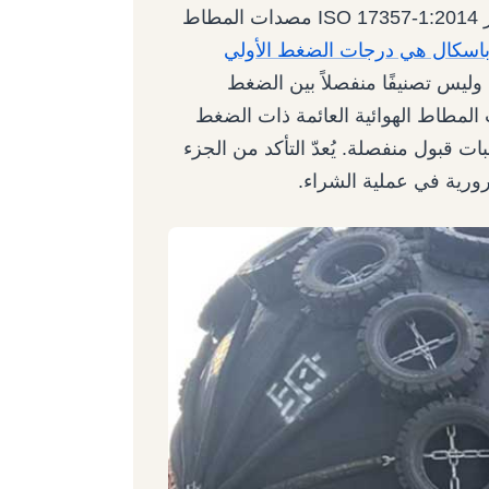
يُحدد جزءان من معيار ISO 17357 المواصفات. يغطي معيار ISO 17357-1:2014 مصدات المطاط
باسكال و80 كيلو باسكال هي درجات الضغط الأولي
ليس تصنيفًا منفصلاً بين الضغط
 معيار ISO 17357-2 على مصدات المطاط الهوائية العائمة ذات الضغط
 قبول منفصلة. يُعدّ التأكد من الجزء
رورية في عملية الشراء.