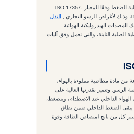
يتناول هذا الدليل مصدات المطاط الهوائية العائمة عالية الضغط وفقًا للمعيار ISO 17357-
النقل
ك المصدات الهيدروليكية الهوائية
الصلبة الثابتة، والتي تعمل وفق آليات
 من مادة مطاطية مملوءة بالهواء،
الرسو. وتتميز بقدرتها العالية على
الهواء الداخلي عند الاصطدام، وينضغط،
 يبقى الضغط الداخلي ضمن نطاق
غيير كل من ناتج امتصاص الطاقة وقوة