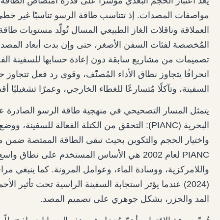
يُعدّ اعتبار الحجم البُعدي مؤشرًا على قدرة امتصاص الطاقة 
مواصفات المصدات. إذ تتناسب طاقة الرسو تناسبًا غير خط
العملاقة وناقلات الغاز الطبيعي المسال تُولّد مستويات طا
المُخصصة لفئات السفن الأصغر، حتى وإن بدت أبعاد المصدات 
تصميمات من مشاريع سابقة دون إعادة حسابها للسفينة الفعلي
انحرافًا يتجاوز نطاق الأداء المُصنّف، وقوى رد فعل تتجاو
السفينة، وتآكلًا مُتسارعًا للغطاء الخارجي، وعمرًا تشغيليًا أ
يتمثل المسار التصحيحي في منهجية طاقة الرسو الصادرة عن ا
البحرية (PIANC): التحقق من الكتلة الفعالة للسفي
واختيار الحجم والتكوين بحيث تبقى الطاقة الممتصة ضمن منح
PIANC لعام 2002 هي الأساس المستخدم على نطاق
(2024) عندما يؤثر استجابة السفينة الراسية تحت تأثير الأ
المد والجزر، بشكل جوهري على تصميم المصد.