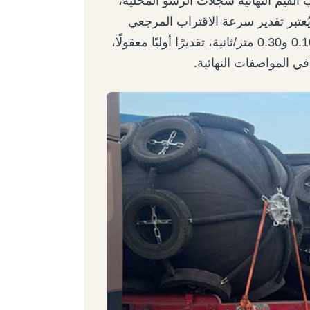
 القيم النهائية سجلات الرسو المحلية،
عتبر تقدير سرعة الاقتراب المرجعي
للسفن الكبيرة في ظلّ ظروف مُحكمة، والذي يتراوح بين 0.10 و0.30 متر/ثانية، تقديرًا أوليًا معقولًا،
في المواصفات النهائية.