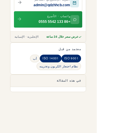
admin@qdzhhcb.com
واتساب · الأسرع
+86 133 5542 0555
عرض سعر خلال 24 ساعة
الإنجليزية · الإسبانية
معتمد من قبل
ISO 14001
ISO 9001
أب
نظام احتجاز الكربون وتخزينه
في هذه المقالة