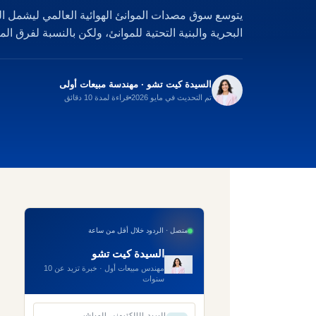
يتوسع سوق مصدات الموانئ الهوائية العالمي ليشمل ا
البحرية والبنية التحتية للموانئ، ولكن بالنسبة لفرق المش
السيدة كيت تشو · مهندسة مبيعات أولى
تم التحديث في مايو 2026
قراءة لمدة 10 دقائق
متصل · الردود خلال أقل من ساعة
السيدة كيت تشو
مهندس مبيعات أول · خبرة تزيد عن 10
سنوات
البريد الإلكتروني المباشر