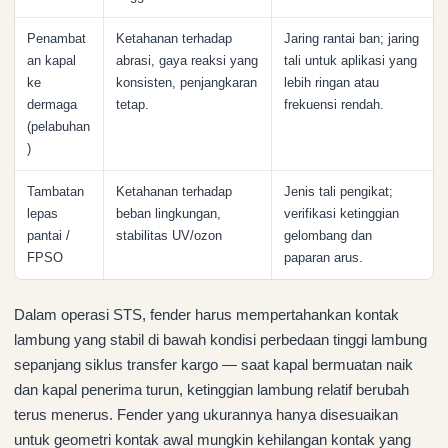
Penambat
Ketahanan terhadap
Jaring rantai ban; jaring
an kapal
abrasi, gaya reaksi yang
tali untuk aplikasi yang
ke
konsisten, penjangkaran
lebih ringan atau
dermaga
tetap.
frekuensi rendah.
(pelabuhan
)
Tambatan
Ketahanan terhadap
Jenis tali pengikat;
lepas
beban lingkungan,
verifikasi ketinggian
pantai /
stabilitas UV/ozon
gelombang dan
FPSO
paparan arus.
Dalam operasi STS, fender harus mempertahankan kontak
lambung yang stabil di bawah kondisi perbedaan tinggi lambung
sepanjang siklus transfer kargo — saat kapal bermuatan naik
dan kapal penerima turun, ketinggian lambung relatif berubah
terus menerus. Fender yang ukurannya hanya disesuaikan
untuk geometri kontak awal mungkin kehilangan kontak yang