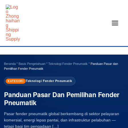
Loncat
ke
konten
Beranda
"
Basis Pengetahuan
"
Teknologi Fender Pneumatik
"
Panduan Pasar dan
Pemilihan Fender Pneumatik
Teknologi Fender Pneumatik
KATEGORI
Panduan Pasar Dan Pemilihan Fender
Pneumatik
Pasar fender pneumatik global berkembang di sektor pelayaran
komersial, energi lepas pantai, dan infrastruktur pelabuhan —
tetapi bagi tim pengadaan […]