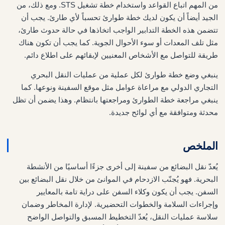
من المهم اتباع القواعد واستخدام خطة تشغيل STS. ومع ذلك، من
الجيد أيضاً أن يكون لديك خطة طوارئ تحسباً لأي طارئ. يجب أن
تتضمن هذه الخطة التدابير الواجب اتخاذها في حالة حدوث طارئ،
مثل تلف المعدات أو سوء الأحوال الجوية. كما يجب أن تكون هناك
طريقة للتواصل مع الأشخاص المعنيين لإبقائهم على اطلاع دائم.
ينبغي وضع خطة طوارئ لكل عملية من عمليات النقل البحري
التجاري الدولي مع مراعاة عوامل مثل موقع السفينة ونوعها. كما
ينبغي مراجعة خطة الطوارئ ومراجعتها بانتظام. وهذا يضمن أن تظل
محدثة ومتوافقة مع أي لوائح جديدة.
الملخص
يُعدّ نقل البضائع من سفينة إلى أخرى جزءًا أساسيًا من الأنشطة
البحرية. فهو يُجنّب الازدحام في الموانئ من خلال نقل البضائع بين
السفن. يجب أن يكون وكلاء السفن على دراية تامة بالمعايير
وإجراءات السلامة والخطوات التحضيرية. لإدارة المخاطر وضمان
سلاسة عمليات النقل، يُعدّ التخطيط المسبق والتواصل الواضح