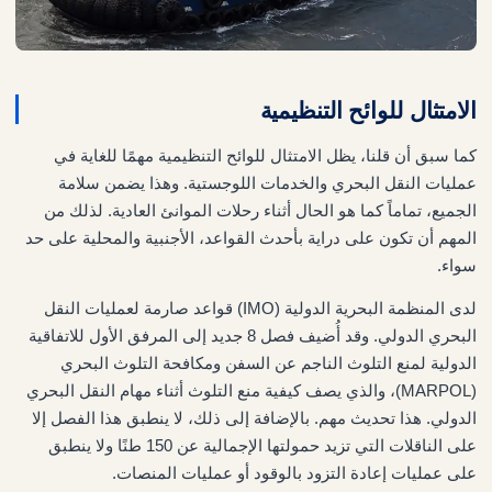
الامتثال للوائح التنظيمية
كما سبق أن قلنا، يظل الامتثال للوائح التنظيمية مهمًا للغاية في
عمليات النقل البحري والخدمات اللوجستية. وهذا يضمن سلامة
الجميع، تماماً كما هو الحال أثناء رحلات الموانئ العادية. لذلك من
المهم أن تكون على دراية بأحدث القواعد، الأجنبية والمحلية على حد
سواء.
لدى المنظمة البحرية الدولية (IMO) قواعد صارمة لعمليات النقل
البحري الدولي. وقد أُضيف فصل 8 جديد إلى المرفق الأول للاتفاقية
الدولية لمنع التلوث الناجم عن السفن ومكافحة التلوث البحري
(MARPOL)، والذي يصف كيفية منع التلوث أثناء مهام النقل البحري
الدولي. هذا تحديث مهم. بالإضافة إلى ذلك، لا ينطبق هذا الفصل إلا
على الناقلات التي تزيد حمولتها الإجمالية عن 150 طنًا ولا ينطبق
على عمليات إعادة التزود بالوقود أو عمليات المنصات.