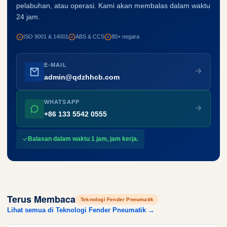
pelabuhan, atau operasi. Kami akan membalas dalam waktu
24 jam.
ISO 9001 & 14001
ABS & CCS
80+ negara
E-MAIL
admin@qdzhhcb.com
WHATSAPP
+86 133 5542 0555
Balasan dalam waktu 1 jam, jam kerja.
Terus Membaca
Teknologi Fender Pneumatik
Lihat semua di Teknologi Fender Pneumatik →