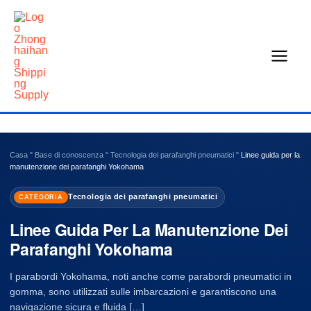
Vai
al
contenuto
Casa
"
Base di conoscenza
"
Tecnologia dei parafanghi pneumatici
"
Linee guida per la
manutenzione dei parafanghi Yokohama
Tecnologia dei parafanghi pneumatici
CATEGORIA
Linee Guida Per La Manutenzione Dei
Parafanghi Yokohama
I parabordi Yokohama, noti anche come parabordi pneumatici in
gomma, sono utilizzati sulle imbarcazioni e garantiscono una
navigazione sicura e fluida […]