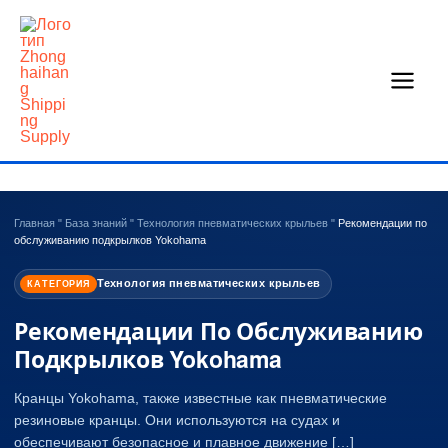
Перейти
к
содержанию
Главная
"
База знаний
"
Технология пневматических крыльев
"
Рекомендации по
обслуживанию подкрылков Yokohama
Технология пневматических крыльев
КАТЕГОРИЯ
Рекомендации По Обслуживанию
Подкрылков Yokohama
Кранцы Yokohama, также известные как пневматические
резиновые кранцы. Они используются на судах и
обеспечивают безопасное и плавное движение […]