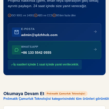
Projeniz hakkında (gemi, liman veya operasyon gibi) birkaç
ayrıntı paylaşın. 24 saat içinde size yanıt vereceğiz.
ISO 9001 ve 14001
ABS ve CCS
80'den fazla ülke
E-POSTA
admin@qdzhhcb.com
WHATSAPP
+86 133 5542 0555
İş saatleri içinde 1 saat içinde yanıt verilecektir.
Okumaya Devam Et
Pnömatik Çamurluk Teknolojisi
Pnömatik Çamurluk Teknolojisi kategorisindeki tüm ürünleri görüntü