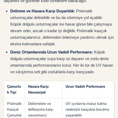
dayanıklı ve güvenilir kılan özelliklere bakacağız.
Delinme ve Hasara Karşı Duyarlılık:
Pnömatik
usturmaçalar delinebilir ve bu da sönmeye yol açabilir.
Köpük dolgulu usturmaçalar ise hasar görse bile çalışmaya
devam eder, ancak o kadar iyi değildir. Pnömatik kauçuk
usturmaçalarımız, delinmeleri önlemeye yardımcı olmak için
ekstra katmanlara sahiptir.
Deniz Ortamlarında Uzun Vadeli Performans:
Köpük
dolgulu usturmaçalar suya karşı iyi dayanır ve zorlu deniz
ortamlarında performanslarını korur. Her iki tür de UV hasarı
ve sıkıştırma seti gibi zorluklarla karşı karşıyadır.
Çamurlu
Hasara Karşı
Uzun Vadeli Performans
k Tipi
Hassasiyet
Pnömatik
Delinmelere ve
UV ışınlarına maruz kalma
Kauçuk
deflasyona karşı
nedeniyle kauçukta bozulma
Çamurluk
savunmasız
yaşanabilir