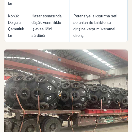
lar
Köpük
Hasar sonrasında
Potansiyel sıkıştırma seti
Dolgulu
düşük verimlilikle
sorunları ile birlikte su
Çamurluk
işlevselliğini
girişine karşı mükemmel
lar
sürdürür
direnç