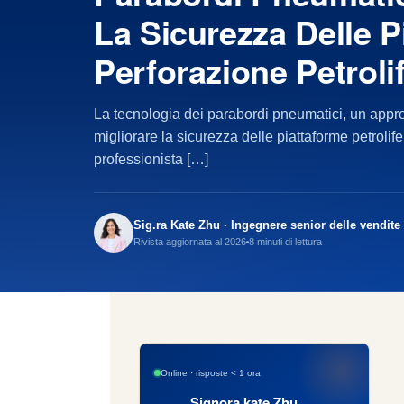
La Sicurezza Delle P
Perforazione Petroli
La tecnologia dei parabordi pneumatici, un appro
migliorare la sicurezza delle piattaforme petroli
professionista […]
Sig.ra Kate Zhu · Ingegnere senior delle vendite
Rivista aggiornata al 2026
8 minuti di lettura
Online · risposte < 1 ora
Signora kate Zhu