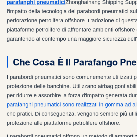
parafanghi pneumatici
Zhonghaihang Shipping Supply
l'impatto della tecnologia dei parabordi pneumatici sul
perforazione petrolifera offshore. L'adozione di quest
piattaforme petrolifere di affrontare ambienti offshore d
garantendo al contempo una maggiore sicurezza dell'e
Che Cosa È Il Parafango Pn
I parabordi pneumatici sono comunemente utilizzati per
protezione delle banchine. Utilizzano airbag gonfiabil
per ridurre e assorbire la forza d'impatto generata dur
parafanghi pneumatici sono realizzati in gomma ad al
che pratici. Di conseguenza, vengono sempre più utiliz
protezione alle piattaforme petrolifere offshore.
I parabordi pneumatici offrono un metodo di ammortiz