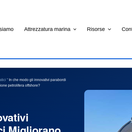
 siamo
Attrezzatura marina
Risorse
Cont
tici
"
In che modo gli innovativi parabordi
ione petrolifera offshore?
vativi
i Migliorano