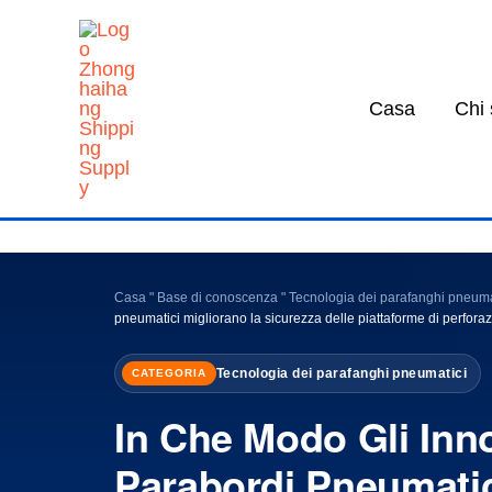
Vai
al
contenuto
Casa
Chi
Casa
"
Base di conoscenza
"
Tecnologia dei parafanghi pneuma
pneumatici migliorano la sicurezza delle piattaforme di perforaz
Tecnologia dei parafanghi pneumatici
CATEGORIA
In Che Modo Gli Inno
Parabordi Pneumatic