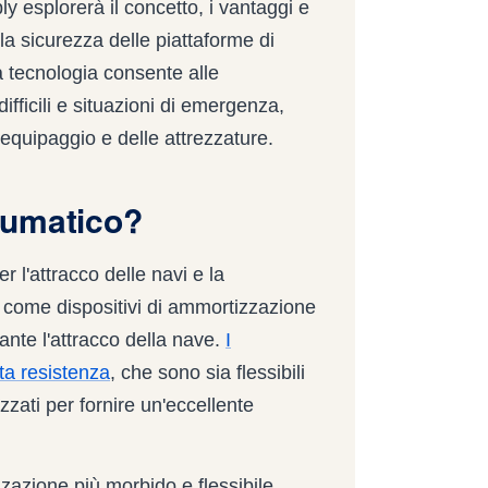
 esplorerà il concetto, i vantaggi e
la sicurezza delle piattaforme di
a tecnologia consente alle
ifficili e situazioni di emergenza,
quipaggio e delle attrezzature.
eumatico?
 l'attracco delle navi e la
i come dispositivi di ammortizzazione
ante l'attracco della nave.
I
ta resistenza
, che sono sia flessibili
zati per fornire un'eccellente
zazione più morbido e flessibile