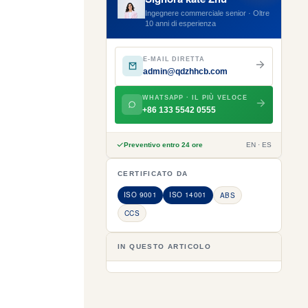
Ingegnere commerciale senior · Oltre
10 anni di esperienza
E-MAIL DIRETTA
admin@qdzhhcb.com
WHATSAPP · IL PIÙ VELOCE
+86 133 5542 0555
Preventivo entro 24 ore
EN · ES
CERTIFICATO DA
ISO 9001
ISO 14001
ABS
CCS
IN QUESTO ARTICOLO