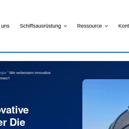
 uns
Schiffsausrüstung
Ressource
Kont
ogie
"
Wie verbessern innovative
ormen?
vative
r Die