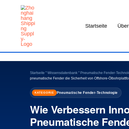
Zum
Inhalt
springen
Startseite
Über
Startseite
"
Wissensdatenbank
"
Pneumatische Fender-Technol
pneumatische Fender die Sicherheit von Offshore-Ölbohrplattf
Pneumatische Fender-Technologie
KATEGORIE
Wie Verbessern Inno
Pneumatische Fende