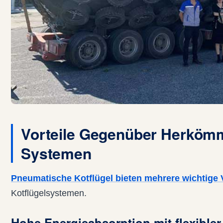
Vorteile Gegenüber Herkömm
Systemen
Pneumatische Kotflügel bieten mehrere wichtige V
Kotflügelsystemen.
Hohe Energieabsorption mit flexibl