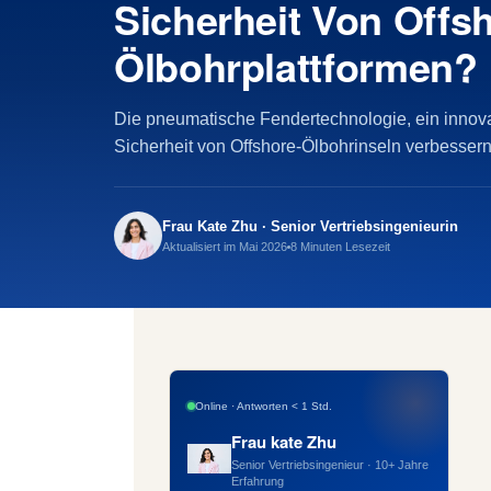
Sicherheit Von Offs
Ölbohrplattformen?
Die pneumatische Fendertechnologie, ein innovat
Sicherheit von Offshore-Ölbohrinseln verbessern.
Frau Kate Zhu · Senior Vertriebsingenieurin
Aktualisiert im Mai 2026
8 Minuten Lesezeit
Online · Antworten < 1 Std.
Frau kate Zhu
Senior Vertriebsingenieur · 10+ Jahre
Erfahrung