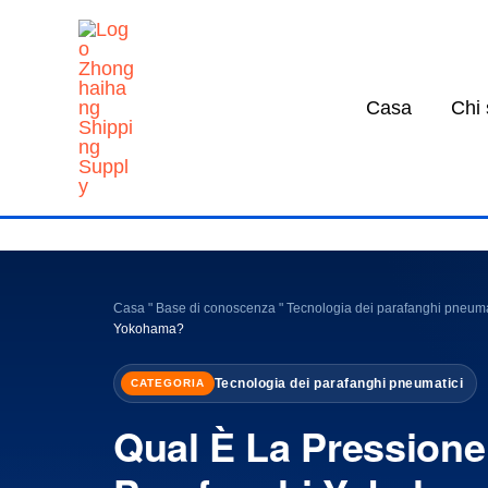
Vai
al
contenuto
Casa
Chi
Casa
"
Base di conoscenza
"
Tecnologia dei parafanghi pneuma
Yokohama?
Tecnologia dei parafanghi pneumatici
CATEGORIA
Qual È La Pressione