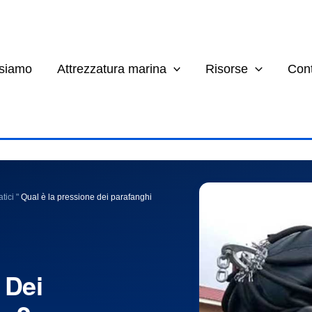
 siamo
Attrezzatura marina
Risorse
Cont
tici
"
Qual è la pressione dei parafanghi
 Dei