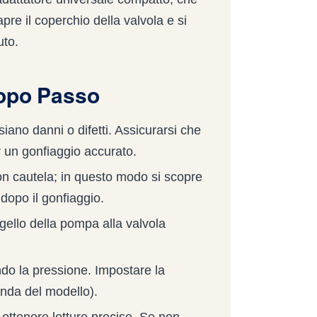
pre il coperchio della valvola e si
uto.
Dopo Passo
iano danni o difetti. Assicurarsi che
 un gonfiaggio accurato.
n cautela; in questo modo si scopre
 dopo il gonfiaggio.
ello della pompa alla valvola
o la pressione. Impostare la
onda del modello).
 ottenere letture precise. Se non