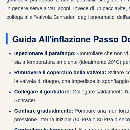
in genere serve a vari scopi. Invece di un cacciavite, a
collega alla "valvola Schrader" degli pneumatici dell'a
Guida All'inflazione Passo 
Ispezionare il parafango:
Controllare che non vi s
sia a temperatura ambiente (idealmente 20°C) per
Rimuovere il coperchio della valvola:
Svitare co
la valvola di ritegno, che impedisce lo sgonfiaggio
Collegare il gonfiatore:
Collegare saldamente l'ug
Schrader.
Gonfiare gradualmente:
Pompare aria monitorand
pressione interna iniziale (50 kPa o 80 kPa a sec
Controllare la fermezza:
Utilizzare un calibro per