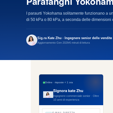
Parafanghi Yokoha
I paraurti Yokohama solitamente funzionano a una
di 50 kPa o 80 kPa, a seconda delle dimensioni 
Sig.ra Kate Zhu · Ingegnere senior delle vendite
Aggiornamento Gen 2026
5 minuti di lettura
Online · risposte < 1 ora
Signora kate Zhu
Ingegnere commerciale senior · Oltre
10 anni di esperienza
E-MAIL DIRETTA