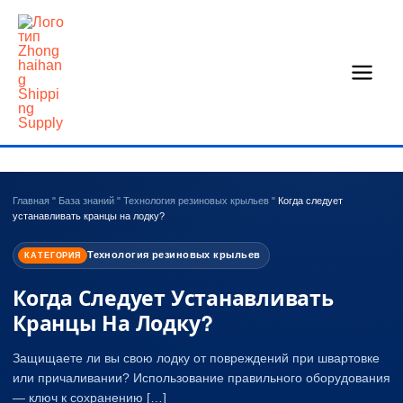
Перейти
к
содержанию
Главная
"
База знаний
"
Технология резиновых крыльев
"
Когда следует
устанавливать кранцы на лодку?
Технология резиновых крыльев
КАТЕГОРИЯ
Когда Следует Устанавливать
Кранцы На Лодку?
Защищаете ли вы свою лодку от повреждений при швартовке
или причаливании? Использование правильного оборудования
— ключ к сохранению […]