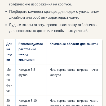
графические изображения на корпусе.
Подберите комплект кранцев для лодок с уникальным
дизайном или особыми характеристиками.
Будьте готовы отрегулировать настройку отбойников
для незнакомых доков или необычных условий.
Дли
Рекомендуемое
Ключевые области для защиты
на
расстояние
лод
между
ки
крыльями
Мен
Каждые 6-8
Нос, корма, самая широкая точка
ее
футов
корпуса
20
фут
ов
20-
Каждые 8-10
Нос, корма, самая широкая часть
30
футов
корпуса, выступающие детали