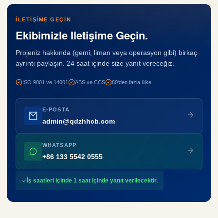
İLETIŞIME GEÇIN
Ekibimizle Iletişime Geçin.
Projeniz hakkında (gemi, liman veya operasyon gibi) birkaç
ayrıntı paylaşın. 24 saat içinde size yanıt vereceğiz.
ISO 9001 ve 14001
ABS ve CCS
80'den fazla ülke
E-POSTA
admin@qdzhhcb.com
WHATSAPP
+86 133 5542 0555
İş saatleri içinde 1 saat içinde yanıt verilecektir.