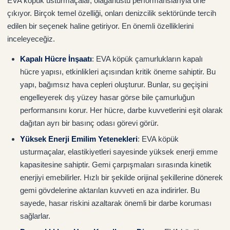
EVA köpük usturmaçalar, olağanüstü performanslarıyla öne
çıkıyor. Birçok temel özelliği, onları denizcilik sektöründe tercih
edilen bir seçenek haline getiriyor. En önemli özelliklerini
inceleyeceğiz.
Kapalı Hücre İnşaatı
: EVA köpük çamurlukların kapalı
hücre yapısı, etkinlikleri açısından kritik öneme sahiptir. Bu
yapı, bağımsız hava cepleri oluşturur. Bunlar, su geçişini
engelleyerek dış yüzey hasar görse bile çamurluğun
performansını korur. Her hücre, darbe kuvvetlerini eşit olarak
dağıtan ayrı bir basınç odası görevi görür.
Yüksek Enerji Emilim Yetenekleri
: EVA köpük
usturmaçalar, elastikiyetleri sayesinde yüksek enerji emme
kapasitesine sahiptir. Gemi çarpışmaları sırasında kinetik
enerjiyi emebilirler. Hızlı bir şekilde orijinal şekillerine dönerek
gemi gövdelerine aktarılan kuvveti en aza indirirler. Bu
sayede, hasar riskini azaltarak önemli bir darbe koruması
sağlarlar.