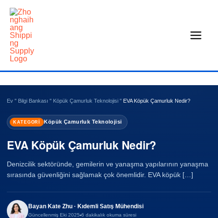
İçeriğe
geç
Ev
"
Bilgi Bankası
"
Köpük Çamurluk Teknolojisi
"
EVA Köpük Çamurluk Nedir?
Köpük Çamurluk Teknolojisi
KATEGORI
EVA Köpük Çamurluk Nedir?
Denizcilik sektöründe, gemilerin ve yanaşma yapılarının yanaşma
sırasında güvenliğini sağlamak çok önemlidir. EVA köpük […]
Bayan Kate Zhu · Kıdemli Satış Mühendisi
Güncellenmiş Eki 2025
6 dakikalık okuma süresi