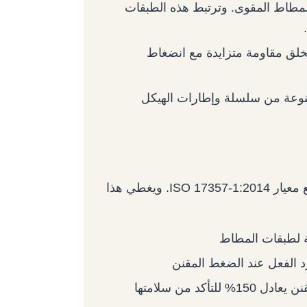
لمطاط المقوى. وترتبط هذه الطبقات
يخلق مقاومة متزايدة مع انضغاط
وعة من سلسلة وإطارات الهيكل
يجب أن تتوافق جميع مصدات الصدمات الهوائية القياسية مع معيار ISO 17357-1:2014. ويغطي هذا
لة لطبقات المطاط
د الفعل عند الضغط المقنن
اختبار الضغط: يتم اختبار الرفارف عند ضغط داخلي مقنن يعادل 150% للتأكد من سلامتها