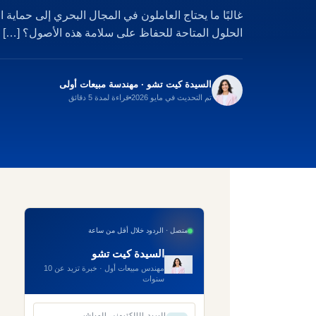
غالبًا ما يحتاج العاملون في المجال البحري إلى حماية
الحلول المتاحة للحفاظ على سلامة هذه الأصول؟ […]
السيدة كيت تشو · مهندسة مبيعات أولى
تم التحديث في مايو 2026
قراءة لمدة 5 دقائق
متصل · الردود خلال أقل من ساعة
السيدة كيت تشو
مهندس مبيعات أول · خبرة تزيد عن 10
سنوات
البريد الإلكتروني المباشر