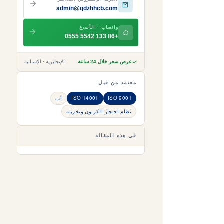
admin@qdzhhcb.com
واتساب · الأسرع
+86 133 5542 0555
عرض سعر خلال 24 ساعة
الإنجليزية · الإسبانية
معتمد من قبل
ISO 14001
ISO 9001
أب
نظام احتجاز الكربون وتخزينه
في هذه المقالة