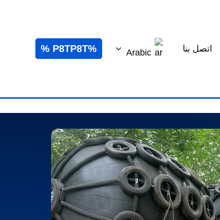
%P8TP8T %
اتصل بنا
Arabic