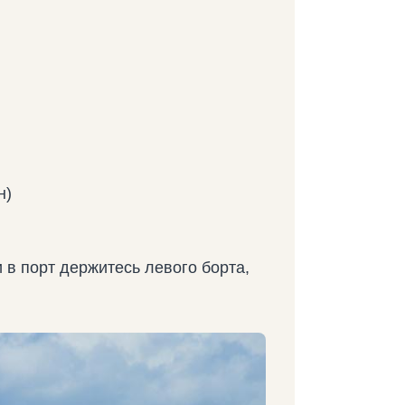
н)
в порт держитесь левого борта,