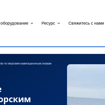
 оборудование
Ресурс
Свяжитесь с нами
тво по морским навигационным знакам
е
Морским