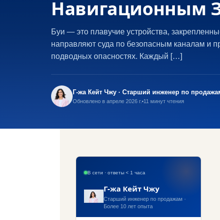
Навигационным 
Буи — это плавучие устройства, закрепленны
направляют суда по безопасным каналам и 
подводных опасностях. Каждый […]
Г-жа Кейт Чжу · Старший инженер по продажа
Обновлено в апреле 2026 г.
11 минут чтения
В сети · ответы < 1 часа
Г-жа Кейт Чжу
Старший инженер по продажам ·
Более 10 лет опыта