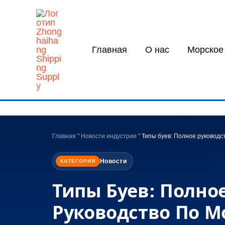
Перейти
к
содержанию
Главная
О нас
Морское
Главная
"
Новости индустрии
"
Типы буев: Полное руководс
Новости
КАТЕГОРИЯ
Типы Буев: Полно
Руководство По 