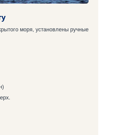
ту
ткрытого моря, установлены ручные
н)
ерх.