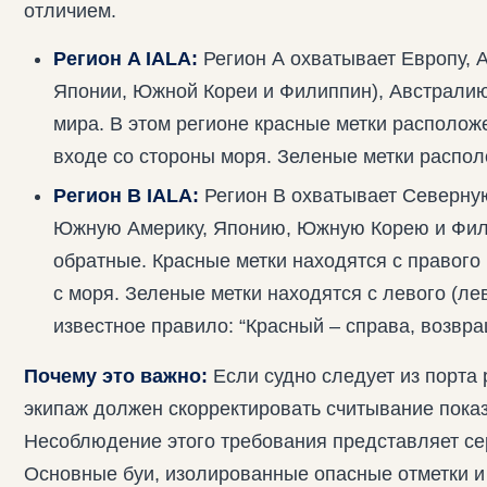
отличием.
Регион A IALA:
Регион А охватывает Европу, 
Японии, Южной Кореи и Филиппин), Австралию
мира. В этом регионе красные метки располож
входе со стороны моря. Зеленые метки распол
Регион B IALA:
Регион B охватывает Северну
Южную Америку, Японию, Южную Корею и Фили
обратные. Красные метки находятся с правого 
с моря. Зеленые метки находятся с левого (ле
известное правило: “Красный – справа, возвра
Почему это важно:
Если судно следует из порта 
экипаж должен скорректировать считывание показ
Несоблюдение этого требования представляет сер
Основные буи, изолированные опасные отметки и