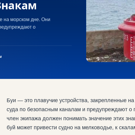
Знакам
е на морском дне. Они
предупреждают о
м
Буи — это плавучие устройства, закрепленные н
суда по безопасным каналам и предупреждают о 
член экипажа должен понимать значение этих зн
буй может привести судно на мелководье, к скал