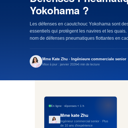
Yokohama ?
Les défenses en caoutchouc Yokohama sont des 
essentiels qui protègent les navires et les quai
nom de défenses pneumatiques flottantes en cao
Mme Kate Zhu · Ingénieure commerciale senior
Mise à jour : janvier 2026
6 min de lecture
En ligne · réponses < 1 h
Mme kate Zhu
Ingénieur commercial senior · Plus
de 10 ans d'expérience