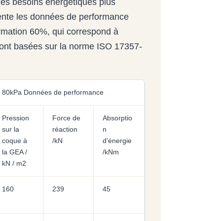
 des besoins énergétiques plus
sente les données de performance
rmation 60%, qui correspond à
sont basées sur la norme ISO 17357-
80kPa Données de performance
Pression
Force de
Absorptio
sur la
réaction
n
coque à
/kN
d'énergie
la GEA /
/kNm
kN / m2
160
239
45