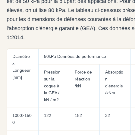
est de 50 kPa pour la plupart des applications. Pour
élevés, on utilise 80 kPa. Le tableau ci-dessous pré
pour les dimensions de défenses courantes à la défo
l'absorption d'énergie garantie (GEA). Ces données 
1:2014.
Diamètre
50kPa Données de performance
x
Longueur
Pression
Force de
Absorptio
[mm]
sur la
réaction
n
coque à
/kN
d'énergie
la GEA /
/kNm
kN / m2
1000×150
122
182
32
0