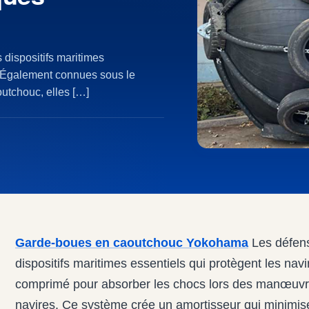
dispositifs maritimes
s. Également connues sous le
utchouc, elles […]
Garde-boues en caoutchouc Yokohama
Les défens
dispositifs maritimes essentiels qui protègent les navire
comprimé pour absorber les chocs lors des manœuvre
navires. Ce système crée un amortisseur qui minimi