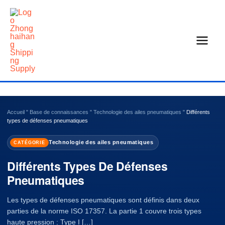
Skip
to
content
Accueil
"
Base de connaissances
"
Technologie des ailes pneumatiques
"
Différents
types de défenses pneumatiques
Technologie des ailes pneumatiques
CATÉGORIE
Différents Types De Défenses
Pneumatiques
Les types de défenses pneumatiques sont définis dans deux
parties de la norme ISO 17357. La partie 1 couvre trois types
haute pression : Type I […]