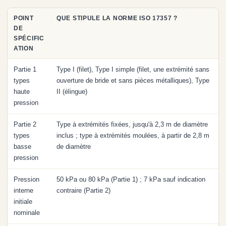
POINT
QUE STIPULE LA NORME ISO 17357 ?
DE
SPÉCIFIC
ATION
Partie 1
Type I (filet), Type I simple (filet, une extrémité sans
types
ouverture de bride et sans pièces métalliques), Type
haute
II (élingue)
pression
Partie 2
Type à extrémités fixées, jusqu'à 2,3 m de diamètre
types
inclus ; type à extrémités moulées, à partir de 2,8 m
basse
de diamètre
pression
Pression
50 kPa ou 80 kPa (Partie 1) ; 7 kPa sauf indication
interne
contraire (Partie 2)
initiale
nominale