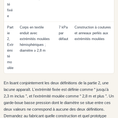
té
fixé
e
Part
Corps en textile
7 kPa
Construction à coutures
ie
enduit avec
par
et anneaux perlés aux
2,
extrémités moulées
défaut
extrémités moulées
Extr
hémisphériques ;
émi
diamètre ≥ 2,8 m
té
mo
ulée
En lisant conjointement les deux définitions de la partie 2, une
lacune apparaît. L'extrémité fixée est définie comme “ jusqu'à
2,3 m inclus ”, et l'extrémité moulée comme “ 2,8 m et plus ”. Un
garde-boue basse pression dont le diamètre se situe entre ces
deux valeurs ne correspond à aucune des deux définitions.
Demandez au fabricant quelle construction et quel prototype