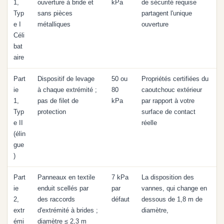
1,
ouverture à bride et
kPa
de sécurité requise
Typ
sans pièces
partagent l'unique
e I
métalliques
ouverture
Céli
bat
aire
Part
Dispositif de levage
50 ou
Propriétés certifiées du
ie
à chaque extrémité ;
80
caoutchouc extérieur
1,
pas de filet de
kPa
par rapport à votre
Typ
protection
surface de contact
e II
réelle
(élin
gue
)
Part
Panneaux en textile
7 kPa
La disposition des
ie
enduit scellés par
par
vannes, qui change en
2,
des raccords
défaut
dessous de 1,8 m de
extr
d'extrémité à brides ;
diamètre,
émi
diamètre ≤ 2,3 m