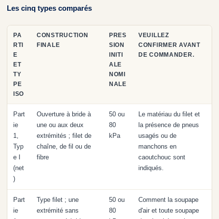
Les cinq types comparés
PA
CONSTRUCTION
PRES
VEUILLEZ
RTI
FINALE
SION
CONFIRMER AVANT
E
INITI
DE COMMANDER.
ET
ALE
TY
NOMI
PE
NALE
ISO
Part
Ouverture à bride à
50 ou
Le matériau du filet et
ie
une ou aux deux
80
la présence de pneus
1,
extrémités ; filet de
kPa
usagés ou de
Typ
chaîne, de fil ou de
manchons en
e I
fibre
caoutchouc sont
(net
indiqués.
)
Part
Type filet ; une
50 ou
Comment la soupape
ie
extrémité sans
80
d'air et toute soupape