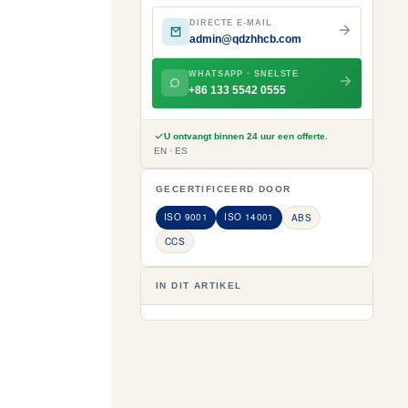
DIRECTE E-MAIL
admin@qdzhhcb.com
WHATSAPP · SNELSTE
+86 133 5542 0555
U ontvangt binnen 24 uur een offerte.
EN · ES
GECERTIFICEERD DOOR
ISO 9001
ISO 14001
ABS
CCS
IN DIT ARTIKEL