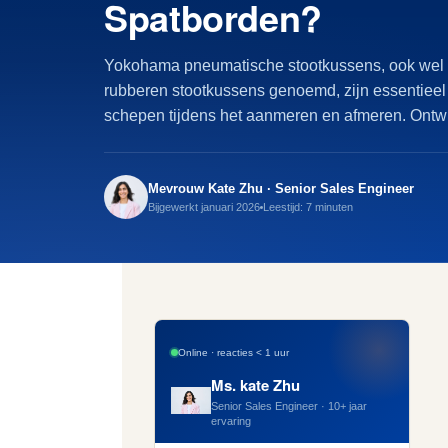
Spatborden?
Yokohama pneumatische stootkussens, ook wel 
rubberen stootkussens genoemd, zijn essentiee
schepen tijdens het aanmeren en afmeren. Ontw
Mevrouw Kate Zhu · Senior Sales Engineer
Bijgewerkt januari 2026
Leestijd: 7 minuten
Online · reacties < 1 uur
Ms. kate Zhu
Senior Sales Engineer · 10+ jaar
ervaring