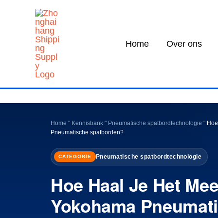
Overslaan
naar
inhoud
Home
Over ons
Home
"
Kennisbank
"
Pneumatische spatbordtechnologie
"
Hoe
Pneumatische spatborden?
Pneumatische spatbordtechnologie
CATEGORIE
Hoe Haal Je Het Mee
Yokohama Pneumati