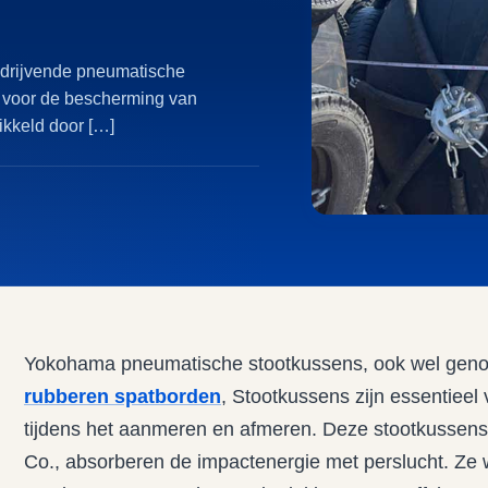
drijvende pneumatische
l voor de bescherming van
ikkeld door […]
Yokohama pneumatische stootkussens, ook wel ge
rubberen spatborden
, Stootkussens zijn essentiee
tijdens het aanmeren en afmeren. Deze stootkussen
Co., absorberen de impactenergie met perslucht. Ze w