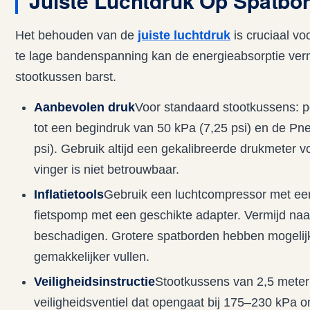
Juiste Luchtdruk Op Spatbo
Het behouden van de
juiste luchtdruk
is cruciaal voo
te lage bandenspanning kan de energieabsorptie verm
stootkussen barst.
Aanbevolen druk
Voor standaard stootkussens: 
tot een begindruk van 50 kPa (7,25 psi) en de Pn
psi). Gebruik altijd een gekalibreerde drukmeter
vinger is niet betrouwbaar.
Inflatietools
Gebruik een luchtcompressor met ee
fietspomp met een geschikte adapter. Vermijd na
beschadigen. Grotere spatborden hebben mogelijk
gemakkelijker vullen.
Veiligheidsinstructie
Stootkussens van 2,5 meter 
veiligheidsventiel dat opengaat bij 175–230 kPa 