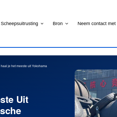
Scheepsuitrusting
Bron
Neem contact met
 haal je het meeste uit Yokohama
ste Uit
sche